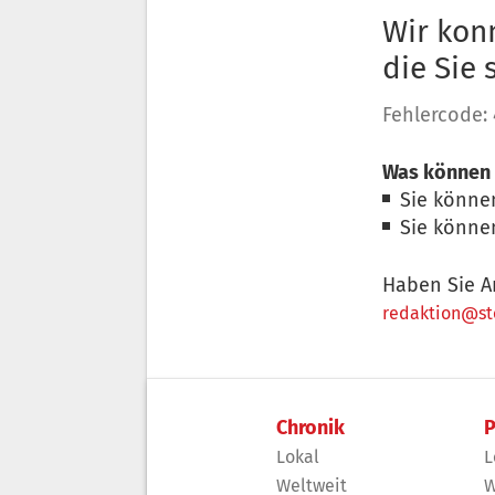
Wir konn
die Sie
Fehlercode:
Was können 
Sie könne
Sie könne
Haben Sie A
redaktion@sto
Chronik
P
Lokal
L
Weltweit
W