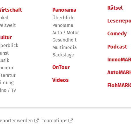
Rätsel
irtschaft
Panorama
okal
Überblick
Leserrepo
eltweit
Panorama
Auto / Motor
Comedy
ultur
Gesundheit
berblick
Podcast
Multimedia
unst
Backstage
ImmoMAR
usik
OnTour
heater
AutoMAR
iteratur
Videos
ildung
FlohMAR
ino / TV
reporter werden
Tourentipps