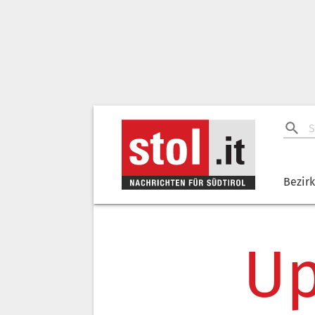
Bezir
Up