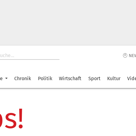
🕙 NE
ke
Chronik
Politik
Wirtschaft
Sport
Kultur
Vid
s!