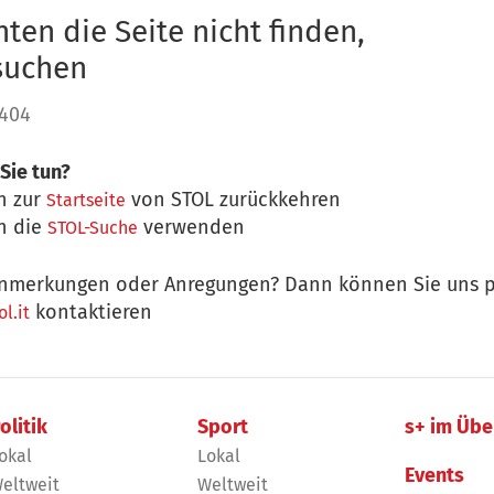
ten die Seite nicht finden,
 suchen
 404
Sie tun?
n zur
von STOL zurückkehren
Startseite
n die
verwenden
STOL-Suche
nmerkungen oder Anregungen? Dann können Sie uns p
kontaktieren
l.it
olitik
Sport
s+ im Übe
okal
Lokal
Events
eltweit
Weltweit