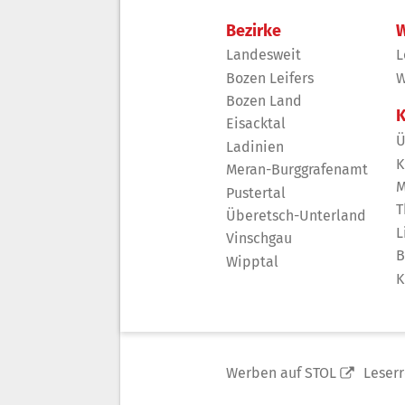
Bezirke
W
Landesweit
L
Bozen Leifers
W
Bozen Land
K
Eisacktal
Ü
Ladinien
K
Meran-Burggrafenamt
M
Pustertal
T
Überetsch-Unterland
L
Vinschgau
B
Wipptal
K
Werben auf STOL
Leser