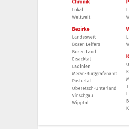
Chronik
P
Lokal
L
Weltweit
W
Bezirke
W
Landesweit
L
Bozen Leifers
W
Bozen Land
K
Eisacktal
Ü
Ladinien
K
Meran-Burggrafenamt
M
Pustertal
T
Überetsch-Unterland
L
Vinschgau
B
Wipptal
K