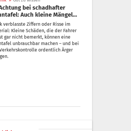
nik
»
Gut zu wissen
ntafel: Auch kleine Mängel
nnen teuer werden
k verblasste Ziffern oder Risse im
rial: Kleine Schäden, die der Fahrer
t gar nicht bemerkt, können eine
ntafel unbrauchbar machen – und bei
Verkehrskontrolle ordentlich Ärger
gen.