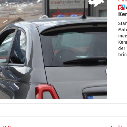
Chro
 Achtung bei schadhafter
Ken
kö
Star
Mate
meis
Ken
der 
brin