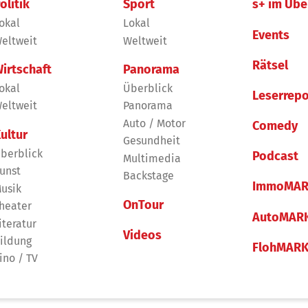
olitik
Sport
s+ im Übe
okal
Lokal
Events
eltweit
Weltweit
Rätsel
irtschaft
Panorama
okal
Überblick
Leserrepo
eltweit
Panorama
Auto / Motor
Comedy
ultur
Gesundheit
berblick
Podcast
Multimedia
unst
Backstage
ImmoMAR
usik
OnTour
heater
AutoMAR
iteratur
Videos
ildung
FlohMAR
ino / TV