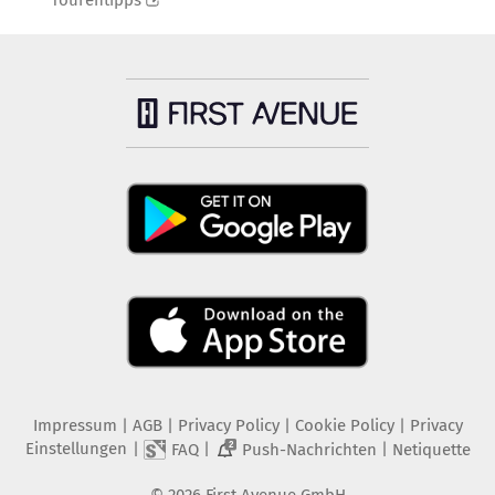
Tourentipps
Impressum
|
AGB
|
Privacy Policy
|
Cookie Policy
|
Privacy
Einstellungen
|
|
|
FAQ
Push-Nachrichten
Netiquette
2
©
2026
First Avenue GmbH