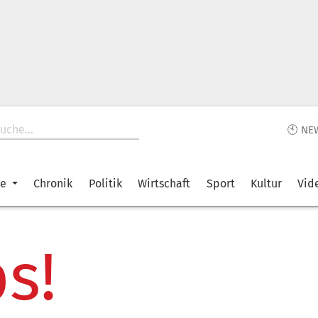
🕙 NE
ke
Chronik
Politik
Wirtschaft
Sport
Kultur
Vid
s!