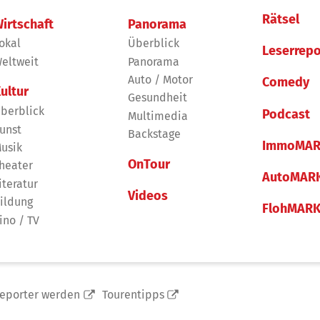
Rätsel
irtschaft
Panorama
okal
Überblick
Leserrepo
eltweit
Panorama
Auto / Motor
Comedy
ultur
Gesundheit
berblick
Podcast
Multimedia
unst
Backstage
ImmoMAR
usik
OnTour
heater
AutoMAR
iteratur
Videos
ildung
FlohMAR
ino / TV
reporter werden
Tourentipps