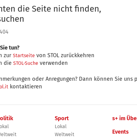
ten die Seite nicht finden,
 suchen
 404
Sie tun?
n zur
von STOL zurückkehren
Startseite
n die
verwenden
STOL-Suche
nmerkungen oder Anregungen? Dann können Sie uns p
kontaktieren
l.it
olitik
Sport
s+ im Übe
okal
Lokal
Events
eltweit
Weltweit