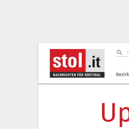
Bezir
Up