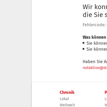
Wir konn
die Sie
Fehlercode:
Was können 
Sie könne
Sie könne
Haben Sie A
redaktion@sto
Chronik
P
Lokal
L
Weltweit
W