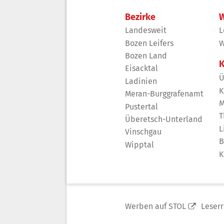
Bezirke
W
Landesweit
L
Bozen Leifers
W
Bozen Land
K
Eisacktal
Ü
Ladinien
K
Meran-Burggrafenamt
M
Pustertal
T
Überetsch-Unterland
L
Vinschgau
B
Wipptal
K
Werben auf STOL
Leser