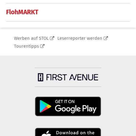
FlohMARKT
Werben auf STOL
Leserreporter werden
Tourentipps