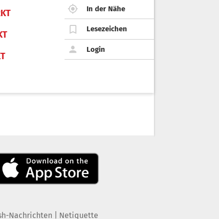
In der Nähe
KT
Lesezeichen
KT
Login
KT
|
sh-Nachrichten
Netiquette