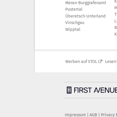
K
Meran-Burggrafenamt
M
Pustertal
T
Überetsch-Unterland
L
Vinschgau
B
Wipptal
K
Werben auf STOL
Leser
Impressum
|
AGB
|
Privacy 