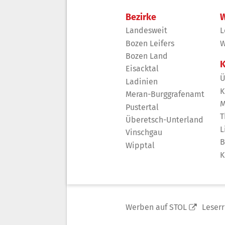
Bezirke
W
Landesweit
L
Bozen Leifers
W
Bozen Land
K
Eisacktal
Ü
Ladinien
K
Meran-Burggrafenamt
M
Pustertal
T
Überetsch-Unterland
L
Vinschgau
B
Wipptal
K
Werben auf STOL
Leser