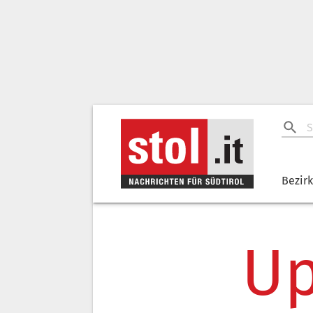
Bezir
Up