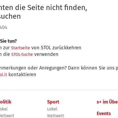
ten die Seite nicht finden,
 suchen
 404
Sie tun?
n zur
von STOL zurückkehren
Startseite
n die
verwenden
STOL-Suche
nmerkungen oder Anregungen? Dann können Sie uns p
kontaktieren
l.it
olitik
Sport
s+ im Übe
okal
Lokal
Events
eltweit
Weltweit