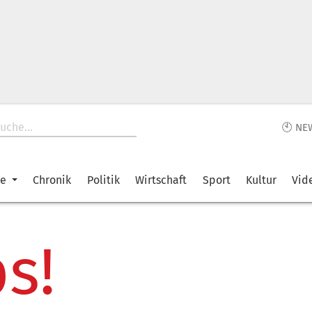
🕙 NE
ke
Chronik
Politik
Wirtschaft
Sport
Kultur
Vid
s!