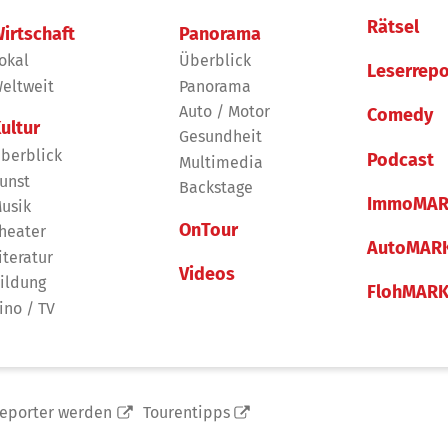
Rätsel
irtschaft
Panorama
okal
Überblick
Leserrepo
eltweit
Panorama
Auto / Motor
Comedy
ultur
Gesundheit
berblick
Podcast
Multimedia
unst
Backstage
ImmoMAR
usik
OnTour
heater
AutoMAR
iteratur
Videos
ildung
FlohMAR
ino / TV
reporter werden
Tourentipps