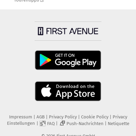
Tourentipps
Impressum
|
AGB
|
Privacy Policy
|
Cookie Policy
|
Privacy
Einstellungen
|
|
|
FAQ
Push-Nachrichten
Netiquette
2
©
2026
First Avenue GmbH