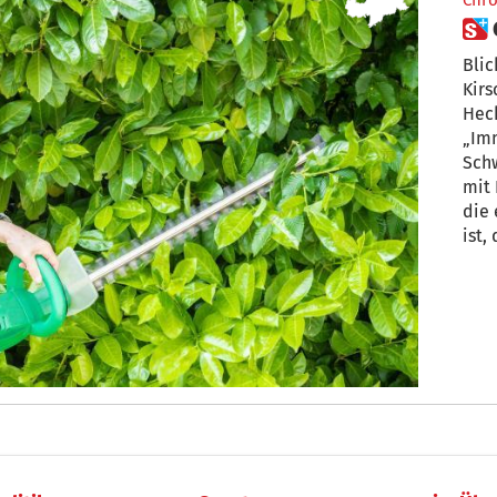
Chro
Blic
Kirs
Heckenpfl
„Imm
Schweiz. Ein Ansatz
mit 
die 
ist,