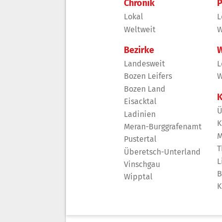
Chronik
P
Lokal
L
Weltweit
W
Bezirke
W
Landesweit
L
Bozen Leifers
W
Bozen Land
K
Eisacktal
Ü
Ladinien
K
Meran-Burggrafenamt
M
Pustertal
T
Überetsch-Unterland
L
Vinschgau
B
Wipptal
K