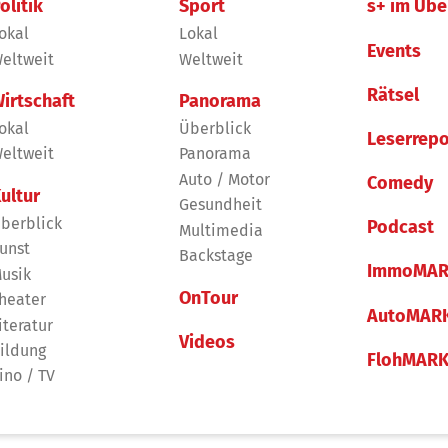
olitik
Sport
s+ im Übe
okal
Lokal
Events
eltweit
Weltweit
Rätsel
irtschaft
Panorama
okal
Überblick
Leserrepo
eltweit
Panorama
Auto / Motor
Comedy
ultur
Gesundheit
berblick
Podcast
Multimedia
unst
Backstage
ImmoMAR
usik
OnTour
heater
AutoMAR
iteratur
Videos
ildung
FlohMAR
ino / TV