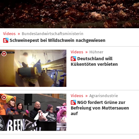
Videos
»
Bundeslandwirtschaftsministerin
 Schweinepest bei Wildschwein nachgewiesen
Videos
»
Hühner
 Deutschland will
Kükentöten verbieten
Videos
»
Agrarisndustrie
 NGO fordert Grüne zur
Befreiung von Muttersauen
auf