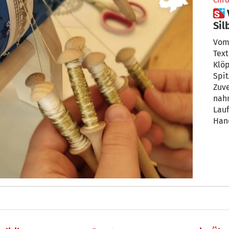
Chro
 Vom Broterwerb zum
Sil
Klö
Vom
Text
Klöp
Spit
Zuve
nahm die Klöppelkunst hier
Lauf
Han
der 
mit 
das 
inte