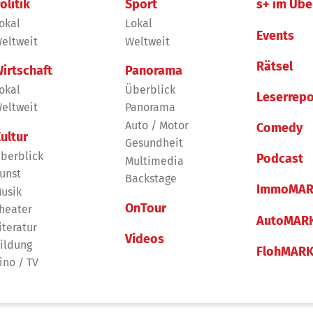
olitik
Sport
s+ im Übe
okal
Lokal
Events
eltweit
Weltweit
Rätsel
irtschaft
Panorama
okal
Überblick
Leserrepo
eltweit
Panorama
Auto / Motor
Comedy
ultur
Gesundheit
berblick
Podcast
Multimedia
unst
Backstage
ImmoMAR
usik
OnTour
heater
AutoMAR
iteratur
Videos
ildung
FlohMAR
ino / TV