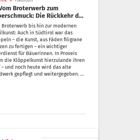
nik
»
Tradition
berschmuck: Die Rückkehr der
ppelkunst
 Broterwerb bis hin zur modernen
ilkunst: Auch in Südtirol war das
peln – die Kunst, aus Fäden filigrane
zen zu fertigen – ein wichtiger
rdienst für Bäuerinnen. In Proveis
zulande ihren
 – und noch heute wird das alte
dwerk gepflegt und weitergegeben. An
Winterschule Ulten wird nach wie vor
Leinenfaden gedreht, überkreuzt und
traditionelle Handwerk neu
rpretiert.