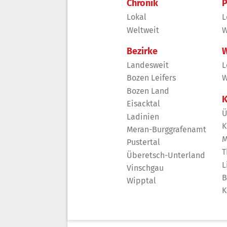
Chronik
P
Lokal
L
Weltweit
W
Bezirke
W
Landesweit
L
Bozen Leifers
W
Bozen Land
K
Eisacktal
Ü
Ladinien
K
Meran-Burggrafenamt
M
Pustertal
T
Überetsch-Unterland
L
Vinschgau
B
Wipptal
K