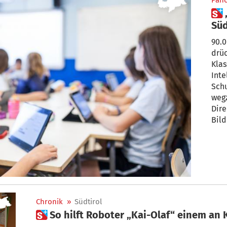
Pan
 „KI ist schon längst in
Süd
ei
90.0
drüc
Klas
Inte
Schu
wegz
Dire
Bild
Chronik
»
Südtirol
 So hilft Roboter „Kai-Olaf“ einem a