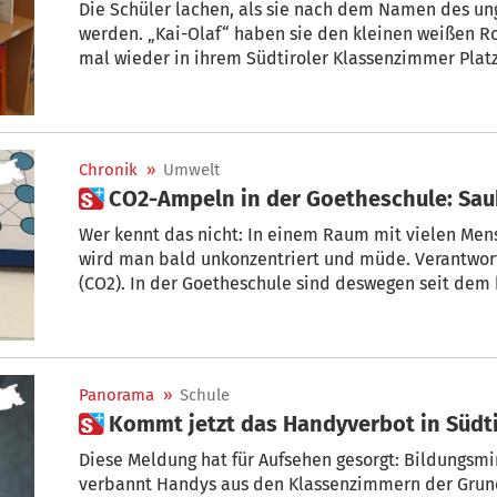
Die Schüler lachen, als sie nach dem Namen des un
werden. „Kai-Olaf“ haben sie den kleinen weißen Ro
mal wieder in ihrem Südtiroler Klassenzimmer Platz nimmt. Dank „
krebskranke Lisa (Name von der Redaktion geändert)
der Ferne besuchen, ohne dabei auf das Mitein
Chronik
»
Umwelt
 CO2-Ampeln in der Goetheschule: Sau
Wer kennt das nicht: In einem Raum mit vielen Men
wird man bald unkonzentriert und müde. Verantwort
(CO2). In der Goetheschule sind deswegen seit dem heurigen Schuljahr CO2-Ampeln
im Einsatz.
Panorama
»
Schule
 Kommt jetzt das Handyverbot in Süd
Diese Meldung hat für Aufsehen gesorgt: Bildungsminister Giuseppe Valditara
verbannt Handys aus den Klassenzimmern der Grund