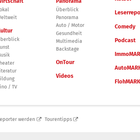
irtschaft
Panorama
okal
Überblick
Leserrepo
eltweit
Panorama
Auto / Motor
Comedy
ultur
Gesundheit
berblick
Podcast
Multimedia
unst
Backstage
ImmoMAR
usik
OnTour
heater
AutoMAR
iteratur
Videos
ildung
FlohMAR
ino / TV
reporter werden
Tourentipps