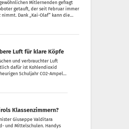
gewöhnlichen Mitlernenden gefragt
boter getauft, der seit Februar immer
Kai-Olaf“ kann die
 den Unterricht an ihrer Schule aus
ander mit ihren Kameraden zu verzichten.
bere Luft für klare Köpfe
schen und verbrauchter Luft
lich dafür ist Kohlendioxid
tirols Klassenzimmern?
- und Mittelschulen. Handys