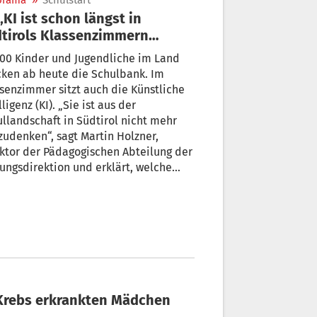
orama
»
Schulstart
tirols Klassenzimmern
ngezogen“
00 Kinder und Jugendliche im Land
ken ab heute die Schulbank. Im
senzimmer sitzt auch die Künstliche
lligenz (KI). „Sie ist aus der
llandschaft in Südtirol nicht mehr
udenken“, sagt Martin Holzner,
ktor der Pädagogischen Abteilung der
ungsdirektion und erklärt, welche
Rolle sie im schulischen Alltag spielt.
n Krebs erkrankten Mädchen