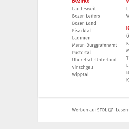
Bezirke
W
Landesweit
L
Bozen Leifers
W
Bozen Land
K
Eisacktal
Ü
Ladinien
K
Meran-Burggrafenamt
M
Pustertal
T
Überetsch-Unterland
L
Vinschgau
B
Wipptal
K
Werben auf STOL
Leser