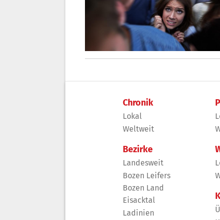
Chronik
P
Lokal
L
Weltweit
W
Bezirke
W
Landesweit
L
Bozen Leifers
W
Bozen Land
K
Eisacktal
Ü
Ladinien