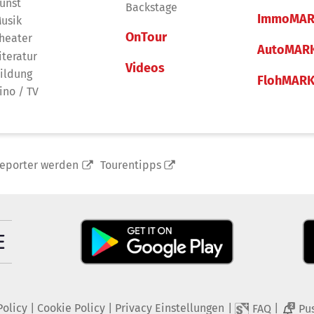
unst
Backstage
ImmoMAR
usik
OnTour
heater
AutoMAR
iteratur
Videos
ildung
FlohMAR
ino / TV
reporter werden
Tourentipps
Policy
|
Cookie Policy
|
Privacy Einstellungen
|
|
FAQ
Pu
2