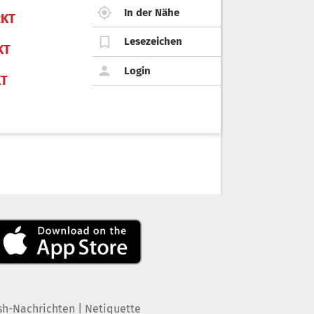
In der Nähe
KT
Lesezeichen
KT
Login
KT
|
sh-Nachrichten
Netiquette