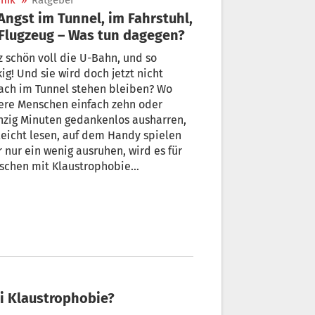
nik
»
Ratgeber
Flugzeug – Was tun dagegen?
 schön voll die U-Bahn, und so
kig! Und sie wird doch jetzt nicht
ach im Tunnel stehen bleiben? Wo
ere Menschen einfach zehn oder
nzig Minuten gedankenlos ausharren,
leicht lesen, auf dem Handy spielen
 nur ein wenig ausruhen, wird es für
schen mit Klaustrophobie
chwörtlich eng: Aus dem anfänglichen
hagen entwickelt sich bei einigen
r eine ausgewachsene Panikattacke.
n man etwas tun dagegen? Und wenn
was?
ei Klaustrophobie?