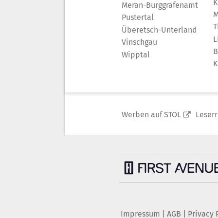
K
Meran-Burggrafenamt
M
Pustertal
T
Überetsch-Unterland
L
Vinschgau
B
Wipptal
K
Werben auf STOL
Leser
Impressum
|
AGB
|
Privacy 