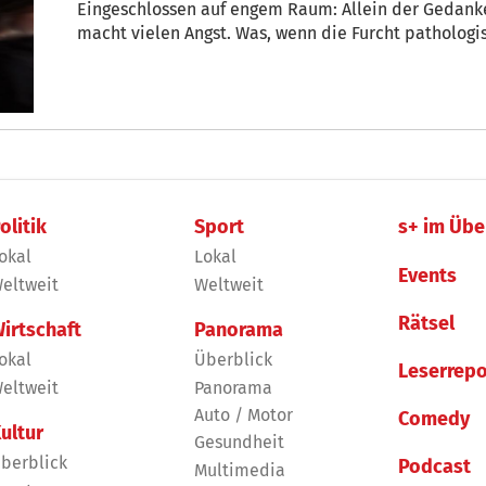
Eingeschlossen auf engem Raum: Allein der Gedan
macht vielen Angst. Was, wenn die Furcht pathologi
olitik
Sport
s+ im Übe
okal
Lokal
Events
eltweit
Weltweit
Rätsel
irtschaft
Panorama
okal
Überblick
Leserrepo
eltweit
Panorama
Auto / Motor
Comedy
ultur
Gesundheit
berblick
Podcast
Multimedia