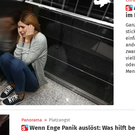
Chro
 Angst im Tunnel, im Fahrstuhl,
im 
Ganz
stic
einf
and
zwa
viel
oder
Men
spri
Unbe
soga
Kan
ja: 
Panorama
»
Platzangst
 Wenn Enge Panik auslöst: Was hilft b