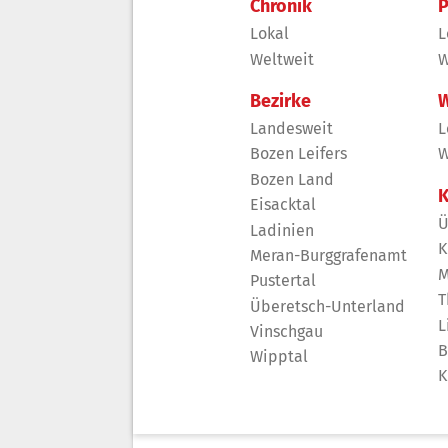
Chronik
P
Lokal
L
Weltweit
W
Bezirke
W
Landesweit
L
Bozen Leifers
W
Bozen Land
K
Eisacktal
Ü
Ladinien
K
Meran-Burggrafenamt
M
Pustertal
T
Überetsch-Unterland
L
Vinschgau
B
Wipptal
K