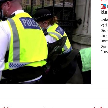
Vide
 London: Demonstranten
kle
Anfa
Par
Die 
dies
Dem
Don
Eins