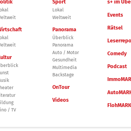
olitik
Sport
s+ im Übe
okal
Lokal
Events
eltweit
Weltweit
Rätsel
irtschaft
Panorama
okal
Überblick
Leserrepo
eltweit
Panorama
Auto / Motor
Comedy
ultur
Gesundheit
berblick
Podcast
Multimedia
unst
Backstage
ImmoMAR
usik
OnTour
heater
AutoMAR
iteratur
Videos
ildung
FlohMAR
ino / TV