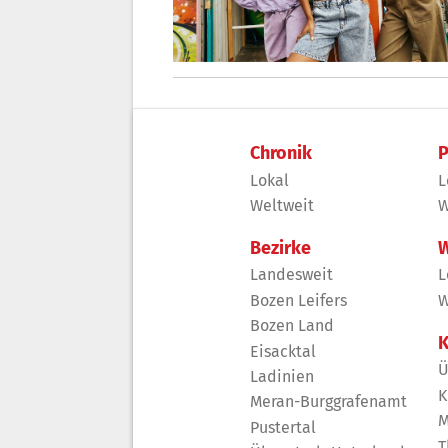
Chronik
P
Lokal
L
Weltweit
W
Bezirke
W
Landesweit
L
Bozen Leifers
W
Bozen Land
K
Eisacktal
Ü
Ladinien
K
Meran-Burggrafenamt
M
Pustertal
T