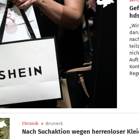
Wirt
Gef
hds
„Wir
daru
nac
teil
nich
Auft
Kont
Rege
Prä
Alar
Unt
der 
Chronik
»
Bruneck
Nach Suchaktion wegen herrenloser Klei