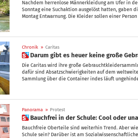
Nachdem herrenlose Männerkleidung am Ufer in de
Sonntag eine Suchaktion ausgelöst hatten, gaben die
Montag Entwarnung. Die Kleider sollen einer Person
schwimmen gegangen war.
Chronik
»
Caritas
 Darum gibt es heuer keine große Ge
Die Caritas wird ihre große Gebrauchtkleidersamml
dafür sind Absatzschwierigkeiten auf dem weltweit
Sammlung über die Container indes läuft ungehinde
Panorama
»
Protest
 Bauchfrei in der Schule: Cool oder 
Bauchfreie Oberteile sind weiterhin Trend. Aber wie freizügig darf Kleidung in der
Schule sein? Darüber ist am Sozialwissenschaftli