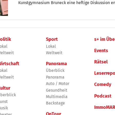
Kunstgymnasium Bruneck eine heftige Diskussion ent
olitik
Sport
s+ im Übe
okal
Lokal
Events
eltweit
Weltweit
Rätsel
irtschaft
Panorama
okal
Überblick
Leserrepo
eltweit
Panorama
Auto / Motor
Comedy
ultur
Gesundheit
berblick
Podcast
Multimedia
unst
Backstage
ImmoMAR
usik
OnTour
heater