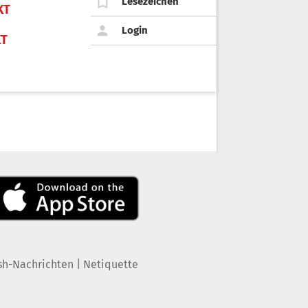
Lesezeichen
KT
Login
KT
|
sh-Nachrichten
Netiquette