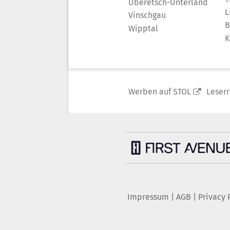
Überetsch-Unterland
L
Vinschgau
B
Wipptal
K
Werben auf STOL
Leser
Impressum
|
AGB
|
Privacy 