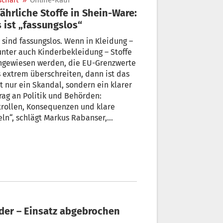
schaft
»
Online-Kauf
ährliche Stoffe in Shein-Ware:
 ist „fassungslos“
 sind fassungslos. Wenn in Kleidung –
nter auch Kinderbekleidung – Stoffe
hgewiesen werden, die EU-Grenzwerte
s extrem überschreiten, dann ist das
t nur ein Skandal, sondern ein klarer
rag an Politik und Behörden:
rollen, Konsequenzen und klare
ln“, schlägt Markus Rabanser,
sident der Fachgruppe Mode im hds,
m angesichts der jüngsten
ersuchungsergebnissen zu Produkten
chinesischen Plattform Shein.
der – Einsatz abgebrochen