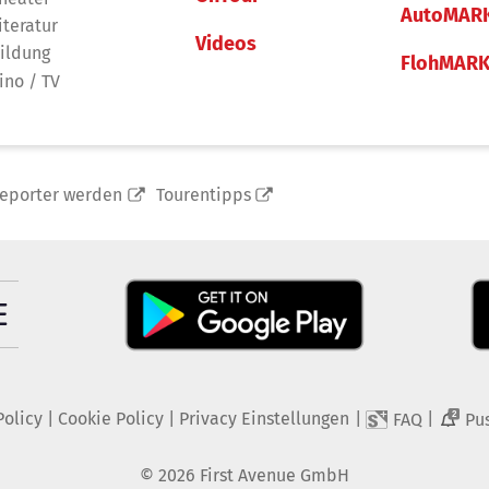
AutoMAR
iteratur
Videos
ildung
FlohMAR
ino / TV
reporter werden
Tourentipps
Policy
|
Cookie Policy
|
Privacy Einstellungen
|
|
FAQ
Pu
2
©
2026
First Avenue GmbH