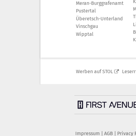
K
Meran-Burggrafenamt
M
Pustertal
T
Überetsch-Unterland
L
Vinschgau
B
Wipptal
K
Werben auf STOL
Leser
Impressum
|
AGB
|
Privacy 