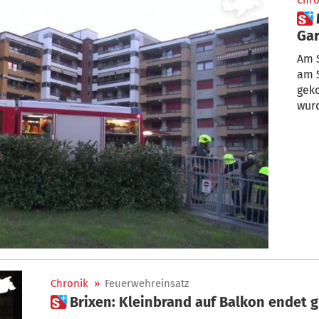
Chro
 Meran: E-Bike-Akku löst
Ga
Am 
am S
geko
wurd
Chronik
»
Feuerwehreinsatz
 Brixen: Kleinbrand auf Balkon endet 