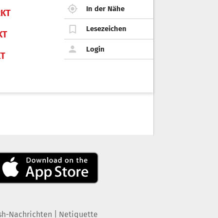
In der Nähe
KT
Lesezeichen
KT
Login
KT
|
sh-Nachrichten
Netiquette