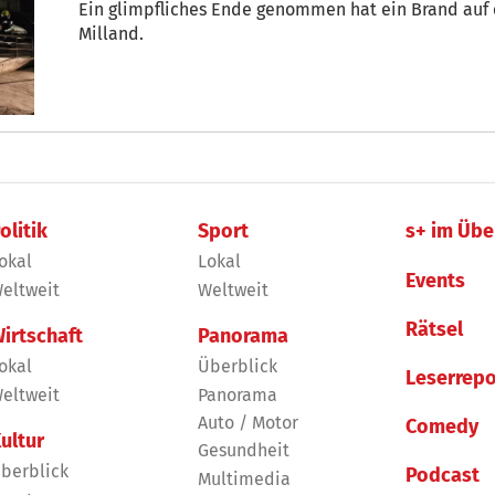
Ein glimpfliches Ende genommen hat ein Brand auf 
Milland.
olitik
Sport
s+ im Übe
okal
Lokal
Events
eltweit
Weltweit
Rätsel
irtschaft
Panorama
okal
Überblick
Leserrepo
eltweit
Panorama
Auto / Motor
Comedy
ultur
Gesundheit
berblick
Podcast
Multimedia