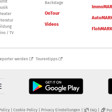
unst
Backstage
ImmoMAR
usik
OnTour
heater
AutoMAR
iteratur
Videos
ildung
FlohMAR
ino / TV
reporter werden
Tourentipps
Policy
|
Cookie Policy
|
Privacy Einstellungen
|
|
FAQ
Pu
2