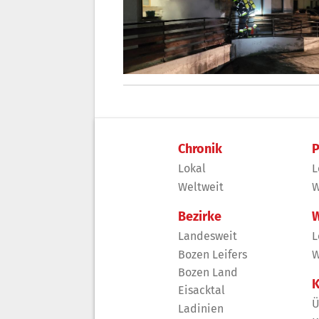
Chronik
P
Lokal
L
Weltweit
W
Bezirke
W
Landesweit
L
Bozen Leifers
W
Bozen Land
K
Eisacktal
Ü
Ladinien