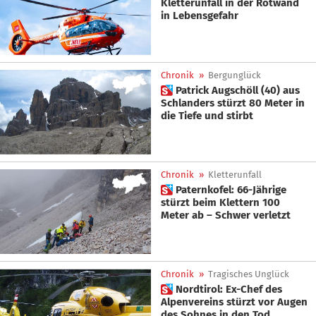
Kletterunfall in der Rotwand
in Lebensgefahr
Chronik
»
Bergunglück
 Patrick Augschöll (40) aus
Schlanders stürzt 80 Meter in
die Tiefe und stirbt
Chronik
»
Kletterunfall
 Paternkofel: 66-Jährige
stürzt beim Klettern 100
Meter ab – Schwer verletzt
Chronik
»
Tragisches Unglück
 Nordtirol: Ex-Chef des
Alpenvereins stürzt vor Augen
des Sohnes in den Tod