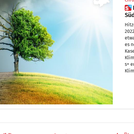
Chro
 Klimawandel: Wie sieht
Süd
Hitz
2022
etwa
es 
Kaser zählt zu den einflu
Klim
s+ e
Kli
in S
man 
zu s