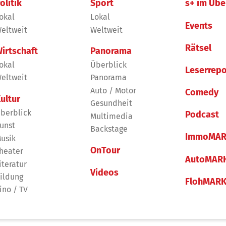
olitik
Sport
s+ im Übe
okal
Lokal
Events
eltweit
Weltweit
Rätsel
irtschaft
Panorama
okal
Überblick
Leserrepo
eltweit
Panorama
Auto / Motor
Comedy
ultur
Gesundheit
berblick
Podcast
Multimedia
unst
Backstage
ImmoMAR
usik
OnTour
heater
AutoMAR
iteratur
Videos
ildung
FlohMAR
ino / TV