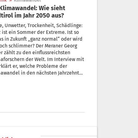
nik
»
Klimawandel
tirol im Jahr 2050 aus?
e, Unwetter, Trockenheit, Schädlinge:
 ist ein Sommer der Extreme. Ist so
s in Zukunft „ganz normal“ oder wird
noch schlimmer? Der Meraner Georg
ssreichsten
aforschern der Welt. Im Interview mit
rklärt er, welche Probleme der
mawandel in den nächsten Jahrzehnten
üdtirol mit sich bringen wird und was
schnellstmöglich tun sollte, bevor es
pät ist.