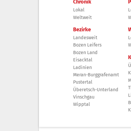
Chronik
P
Lokal
L
Weltweit
W
Bezirke
W
Landesweit
L
Bozen Leifers
W
Bozen Land
K
Eisacktal
Ü
Ladinien
K
Meran-Burggrafenamt
M
Pustertal
T
Überetsch-Unterland
L
Vinschgau
B
Wipptal
K