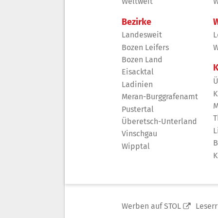
Weltweit
W
Bezirke
W
Landesweit
L
Bozen Leifers
W
Bozen Land
K
Eisacktal
Ü
Ladinien
K
Meran-Burggrafenamt
M
Pustertal
T
Überetsch-Unterland
L
Vinschgau
B
Wipptal
K
Werben auf STOL
Leser