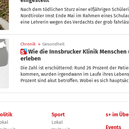
Nach dem tödlichen Sturz einer elfjährigen Schüler
Nordtiroler Imst Ende Mai im Rahmen eines Schulau
eine Lehrerin wegen des Verdachts der grob fahrläs
Chronik
»
Gesundheit
 Wie die Innsbrucker Klinik Menschen unterstützt, die Gewalt
erleben
Die Zahl ist erschütternd: Rund 26 Prozent der Patie
kommen, wurden irgendwann im Laufe ihres Lebens 
Prozent sind akut betroffen. Wobei es sich hauptsä
Maße auch Kinder handelt.
olitik
Sport
s+ im Übe
okal
Lokal
Events