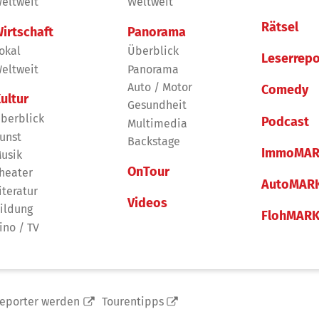
eltweit
Weltweit
Rätsel
irtschaft
Panorama
okal
Überblick
Leserrepo
eltweit
Panorama
Auto / Motor
Comedy
ultur
Gesundheit
berblick
Podcast
Multimedia
unst
Backstage
ImmoMAR
usik
OnTour
heater
AutoMAR
iteratur
Videos
ildung
FlohMAR
ino / TV
reporter werden
Tourentipps