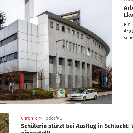
Chro
Arb
Lkw
ver
Ein 
Arbe
schw
Chronik
»
Todesfall
Schülerin stürzt bei Ausflug in Schlucht:
eingestellt