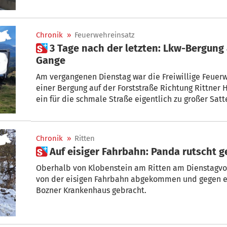
Chronik
»
Feuerwehreinsatz
 3 Tage nach der letzten: Lkw-Bergung am Rittner Horn im
Gange
Am vergangenen Dienstag war die Freiwillige Feue
einer Bergung auf der Forststraße Richtung Rittner 
ein für die schmale Straße eigentlich zu großer Satt
Tage später, kam es zu einem vergleichbaren Einsat
mit der schwierigen Bergung eines Lkw beschäftigt,
Forststraße geschafft hatte.
Chronik
»
Ritten
 Auf eisiger Fahrbahn: Panda rutsch
Oberhalb von Klobenstein am Ritten am Dienstagvor
von der eisigen Fahrbahn abgekommen und gegen ei
Bozner Krankenhaus gebracht.