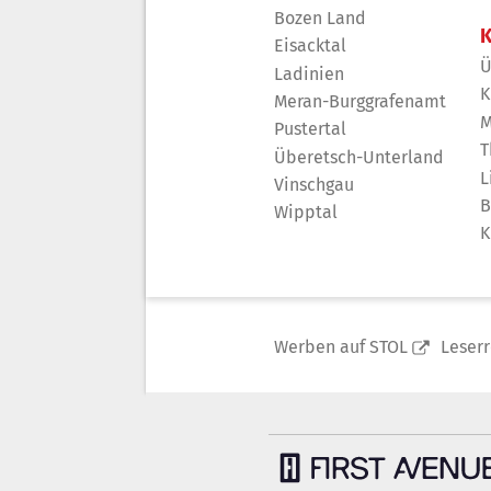
Bozen Land
K
Eisacktal
Ü
Ladinien
K
Meran-Burggrafenamt
M
Pustertal
T
Überetsch-Unterland
L
Vinschgau
B
Wipptal
K
Werben auf STOL
Leser