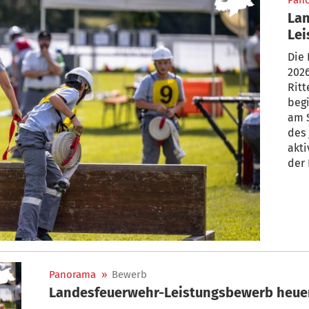
Pan
La
Lei
Le
Die
2026
Ritt
begi
am S
des
akt
der 
abge
Len
Panorama
»
Bewerb
Landesfeuerwehr-Leistungsbewerb heue