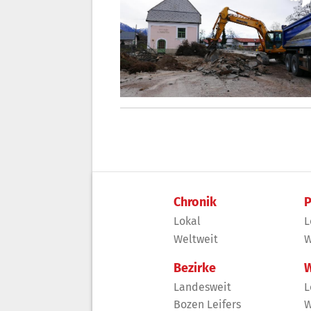
Chronik
P
Lokal
L
Weltweit
W
Bezirke
W
Landesweit
L
Bozen Leifers
W