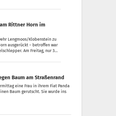
rwehr Lengmoos/Klobenstein zu
Horn ausgerückt – betroffen war
elschlepper. Am Freitag, nur 3
z: Derzeit sind die Wehrleute
 der es bis zum Ende der
t gegen Baum am Straßenrand
mittag eine Frau in ihrem Fiat Panda
nen Baum gerutscht. Sie wurde ins