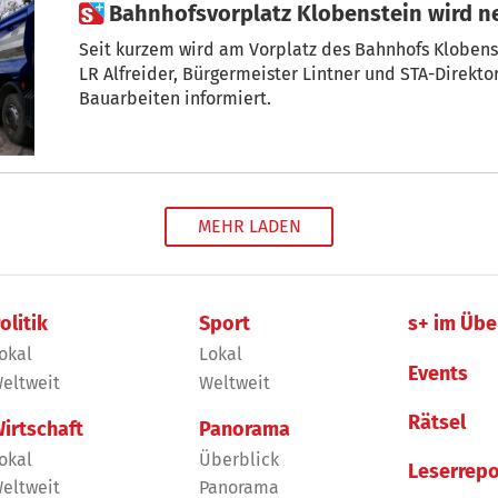
 Bahnhofsvorplatz Klobenstein wird n
Seit kurzem wird am Vorplatz des Bahnhofs Klobens
LR Alfreider, Bürgermeister Lintner und STA-Direkto
Bauarbeiten informiert.
MEHR LADEN
olitik
Sport
s+ im Übe
okal
Lokal
Events
eltweit
Weltweit
Rätsel
irtschaft
Panorama
okal
Überblick
Leserrepo
eltweit
Panorama