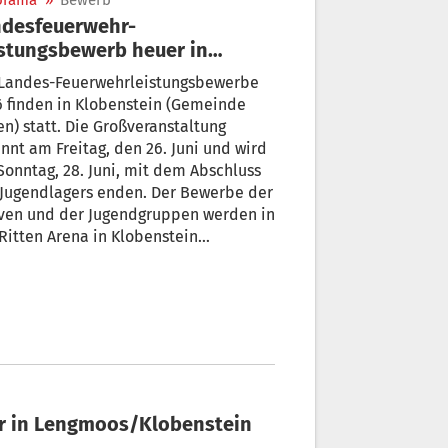
orama
»
Bewerb
ndesfeuerwehr-
stungsbewerb heuer in
ngmoos/Klobenstein
 Landes-Feuerwehrleistungsbewerbe
 finden in Klobenstein (Gemeinde
en) statt. Die Großveranstaltung
nnt am Freitag, den 26. Juni und wird
onntag, 28. Juni, mit dem Abschluss
 Jugendlagers enden. Der Bewerbe der
iven und der Jugendgruppen werden in
Ritten Arena in Klobenstein
halten. Das Jugendlager wird in
gmoos beim Vereinshaus eingerichtet.
r in Lengmoos/Klobenstein