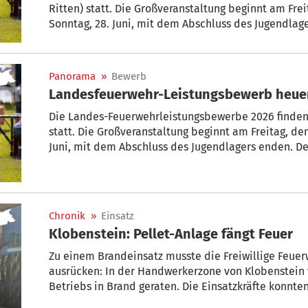
Ritten) statt. Die Großveranstaltung beginnt am Frei
Sonntag, 28. Juni, mit dem Abschluss des Jugendlag
aktiven und der Jugendgruppen werden in der Ritte
abgehalten. Das Jugendlager wird in Lengmoos beim
Panorama
»
Bewerb
Landesfeuerwehr-Leistungsbewerb heue
Die Landes-Feuerwehrleistungsbewerbe 2026 finden
statt. Die Großveranstaltung beginnt am Freitag, de
Juni, mit dem Abschluss des Jugendlagers enden. D
Jugendgruppen werden in der Ritten Arena in Klobe
wird in Lengmoos beim Vereinshaus eingerichtet.
Chronik
»
Einsatz
Klobenstein: Pellet-Anlage fängt Feuer
Zu einem Brandeinsatz musste die Freiwillige Feu
ausrücken: In der Handwerkerzone von Klobenstein 
Betriebs in Brand geraten. Die Einsatzkräfte konnte
Vordach betraf, rasch löschen.