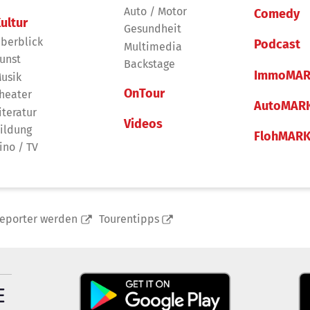
Auto / Motor
Comedy
ultur
Gesundheit
berblick
Podcast
Multimedia
unst
Backstage
ImmoMAR
usik
OnTour
heater
AutoMAR
iteratur
Videos
ildung
FlohMAR
ino / TV
reporter werden
Tourentipps