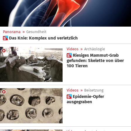
Panorama
»
Gesundheit
 Das Knie: Komplex und verletzlich
Videos
»
Archäologie
 Riesiges Mammut-Grab
gefunden: Skelette von über
100 Tieren
Videos
»
Beisetzung
 Epidemie-Opfer
ausgegraben