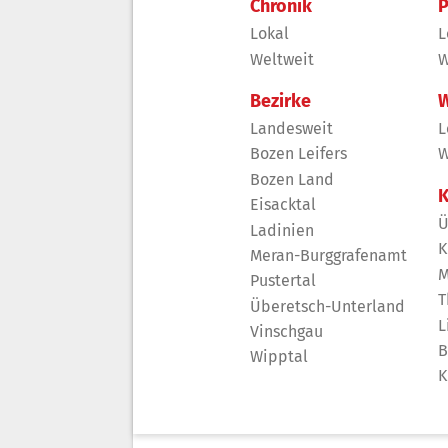
Chronik
P
Lokal
L
Weltweit
W
Bezirke
W
Landesweit
L
Bozen Leifers
W
Bozen Land
K
Eisacktal
Ü
Ladinien
K
Meran-Burggrafenamt
M
Pustertal
T
Überetsch-Unterland
L
Vinschgau
B
Wipptal
K