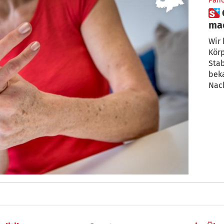
Pan
 Osteoporose vorbeugen: Das
mac
Wir
Körp
Stab
bek
Nach