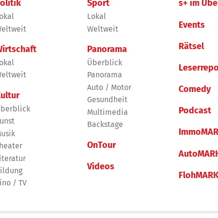
olitik
Sport
s+ im Übe
okal
Lokal
Events
eltweit
Weltweit
Rätsel
irtschaft
Panorama
okal
Überblick
Leserrepo
eltweit
Panorama
Auto / Motor
Comedy
ultur
Gesundheit
berblick
Podcast
Multimedia
unst
Backstage
ImmoMAR
usik
OnTour
heater
AutoMAR
iteratur
Videos
ildung
FlohMAR
ino / TV