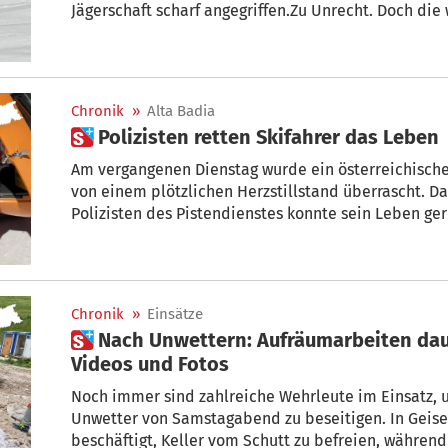
Jägerschaft scharf angegriffen.Zu Unrecht. Doch d
Chronik
»
Alta Badia
 Polizisten retten Skifahrer das Leben
Am vergangenen Dienstag wurde ein österreichischer
von einem plötzlichen Herzstillstand überrascht. D
Polizisten des Pistendienstes konnte se
Chronik
»
Einsätze
 Nach Unwettern: Aufräumarbeiten dauern an – Eine Bilanz –
Videos und Fotos
Noch immer sind zahlreiche Wehrleute im Einsatz, 
Unwetter von Samstagabend zu beseitigen. In Geise
beschäftigt, Keller vom Schutt zu befreien, währen