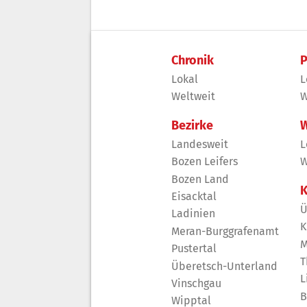
Chronik
P
Lokal
L
Weltweit
W
Bezirke
W
Landesweit
L
Bozen Leifers
W
Bozen Land
K
Eisacktal
Ü
Ladinien
K
Meran-Burggrafenamt
M
Pustertal
T
Überetsch-Unterland
L
Vinschgau
B
Wipptal