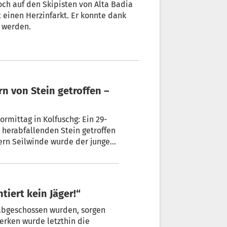
ch auf den Skipisten von Alta Badia
tt einen Herzinfarkt. Er konnte dank
t werden.
rmittag in Kolfuschg: Ein 29-
 herabfallenden Stein getroffen
tern Seilwinde wurde der junge
lpin Dolomites ins Krankenhaus
ntiert kein Jäger!“
 abgeschossen wurden, sorgen
werken wurde letzthin die