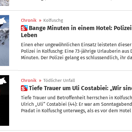
Fahrzeuge freigelegt werden.
Chronik
»
Kolfuschg
 Bange Minuten in einem Hotel: Polizei rettet 73-Jähriger das
Leben
Einen eher ungewöhnlichen Einsatz leisteten dieser Tage die Pistenretter der
Polizei in Kolfuschg: Eine 73-jährige Urlauberin aus Deutschland durchlebte bange
Minuten. Der Polizei gelang es schlussendlich, ihr d
Chronik
»
Tödlicher Unfall
 Tiefe Trauer um Uli Costabiei: „Wir si
Tiefe Trauer und Betroffenheit herrschen in Kolfus
Ulrich „Uli“ Costabiei (44): Er war am Sonntagabend mit seinem Quad auf der Straße Col
Pradat in Kolfuschg unterwegs, als es vor dem Hote
zusammenstieß. Im Bozner Spital erlag Costabiei a
Verletzungen.