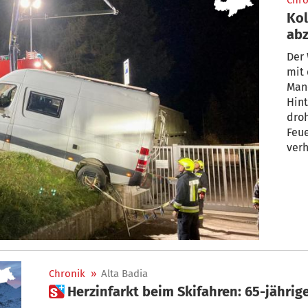
Chro
Kol
abz
Der
mit
Manö
Hint
droh
Feu
verh
Chronik
»
Alta Badia
 Herzinfarkt beim Skifahren: 65-jährig