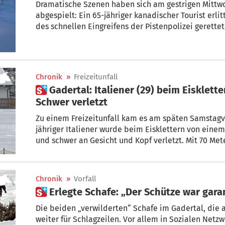
Dramatische Szenen haben sich am gestrigen Mittwo
abgespielt: Ein 65-jähriger kanadischer Tourist erli
des schnellen Eingreifens der Pistenpolizei gerette
Chronik
»
Freizeitunfall
 Gadertal: Italiener (29) beim Eisklettern von Stein getroffen –
Schwer verletzt
Zu einem Freizeitunfall kam es am späten Samstagvo
jähriger Italiener wurde beim Eisklettern von einem
und schwer an Gesicht und Kopf verletzt. Mit 70 Me
Mann geborgen und vom Notarzthubschrauber Aiut A
von Bozen geflogen.
Chronik
»
Vorfall
 Erlegte Schafe: „Der Schütze war gara
Die beiden „verwilderten“ Schafe im Gadertal, die
weiter für Schlagzeilen. Vor allem in Sozialen Netz