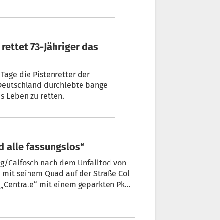
as Leben zu retten.
nd alle fassungslos“
chg/Calfosch nach dem Unfalltod von
l „Centrale“ mit einem geparkten Pkw
nschließend seinen schweren