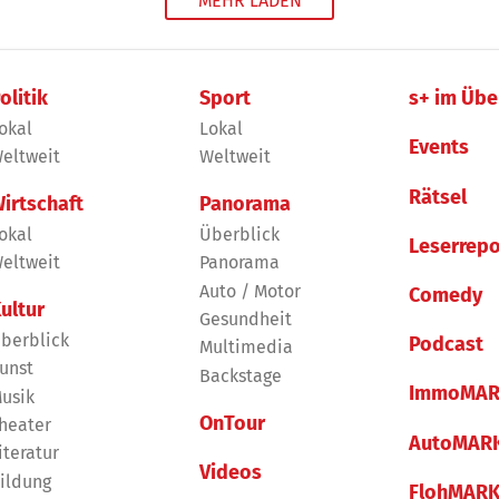
MEHR LADEN
olitik
Sport
s+ im Übe
okal
Lokal
Events
eltweit
Weltweit
Rätsel
irtschaft
Panorama
okal
Überblick
Leserrepo
eltweit
Panorama
Auto / Motor
Comedy
ultur
Gesundheit
berblick
Podcast
Multimedia
unst
Backstage
ImmoMAR
usik
OnTour
heater
AutoMAR
iteratur
Videos
ildung
FlohMAR