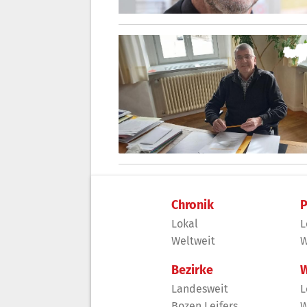
Chronik
P
Lokal
L
Weltweit
W
Bezirke
W
Landesweit
L
Bozen Leifers
W