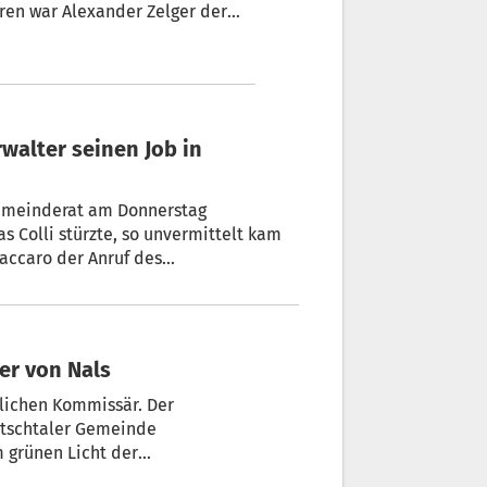
hren war Alexander Zelger der
ch an der Aufklärung der
mals spannende Details über
 Colli stürzte, so unvermittelt kam
accaro der Anruf des
arischer Verwalter bis zur Neuwahl
er von Nals
lichen Kommissär. Der
 Etschtaler Gemeinde
 grünen Licht der
andeshauptmann Arno