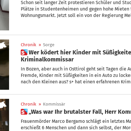
Schon seit langer Zeit protestieren Schüler und Stu
Plätze in Studentenheimen und gegen hohe Mieten für Unterkünfte auf dem freien
Wohnungsmarkt. Jetzt soll ein von der Regierung Me
garantieren, dass diese Probleme gelöst werden.
Chronik
»
Sorge
 Wer ködert hier Kinder mit Süßigkeiten? Das sagt der
Kriminalkommissar
In Bozen, aber auch in Osttirol geht seit Tagen die
Fremde, Kinder mit Süßigkeiten in ein Auto zu locken. Wer streckt hier seine Finger
nach den Kleinen aus? s+ hat einen erfahrenen Kr
Einschätzung gebeten: Alexander Zelger, langjährig
Kriminalpolizei in Bozen.
Chronik
»
Kommissär
 „Was war Ihr brutalster Fall, Herr Ko
Frauenmörder Marco Bergamo schlägt ein letztes M
erschießt 6 Menschen und dann sich selbst, der Mor