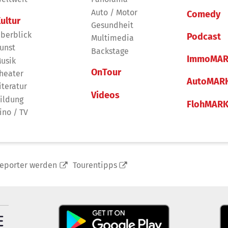
Auto / Motor
Comedy
ultur
Gesundheit
berblick
Podcast
Multimedia
unst
Backstage
ImmoMAR
usik
OnTour
heater
AutoMAR
iteratur
Videos
ildung
FlohMAR
ino / TV
reporter werden
Tourentipps