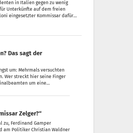
denten in Italien gegen zu wenig
loni eingesetzter Kommissar dafür
 Angst um: Mehrmals versuchten
iminalbeamten um eine
er Fahndungsleiter der
mmissar Zelger?“
al zu, Ferdinand Gamper
d am Politiker Christian Waldner