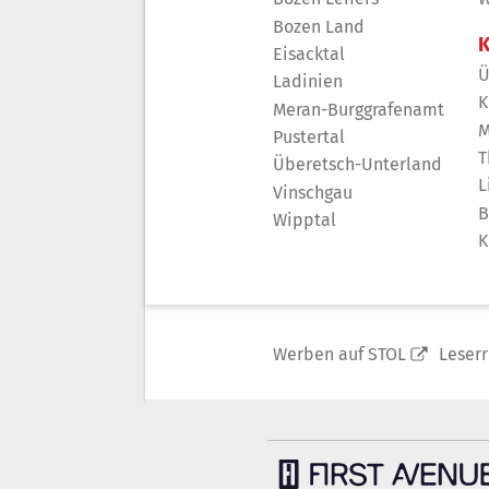
Bozen Land
K
Eisacktal
Ü
Ladinien
K
Meran-Burggrafenamt
M
Pustertal
T
Überetsch-Unterland
L
Vinschgau
B
Wipptal
K
Werben auf STOL
Leser