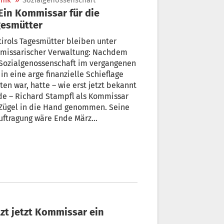
nik
»
Sozialgenossenschaft
gesmütter
irols Tagesmütter bleiben unter
missarischer Verwaltung: Nachdem
 Sozialgenossenschaft im vergangenen
 in eine arge finanzielle Schieflage
ar, hatte – wie erst jetzt bekannt
de – Richard Stampfl als Kommissar
 Zügel in die Hand genommen. Seine
uftragung wäre Ende März
gelaufen. Doch im allgemeinen
nehmen wurde sie nun bis April
 verlängert.
tzt jetzt Kommissar ein