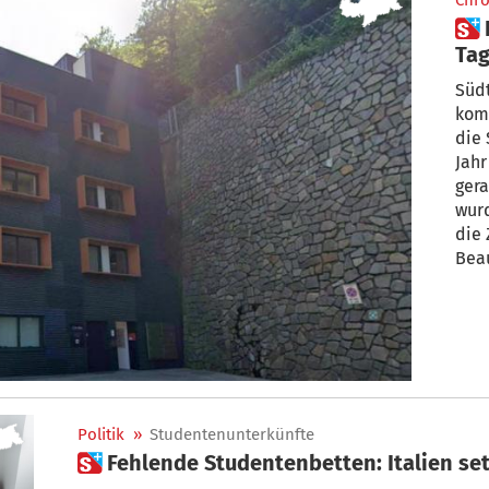
Chro
 Ein Kommissar für die
Ta
Südt
kom
die
Jahr
geraten w
wur
die
Bea
aus
Einver
2027
Politik
»
Studentenunterkünfte
 Fehlende Studentenbetten: Italien se