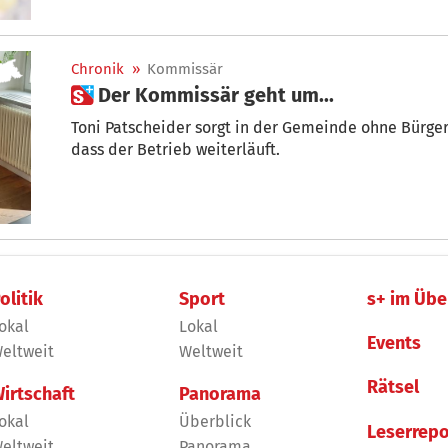
Kompatscher am Montag das entsprechende Ernennu
Dieses tritt mit Veröffentlichung im Amtsblatt in Kra
Chronik
»
Kommissär
 Der Kommissär geht um...
Toni Patscheider sorgt in der Gemeinde ohne Bürge
dass der Betrieb weiterläuft.
olitik
Sport
s+ im Übe
okal
Lokal
Events
eltweit
Weltweit
Rätsel
irtschaft
Panorama
okal
Überblick
Leserrepo
eltweit
Panorama