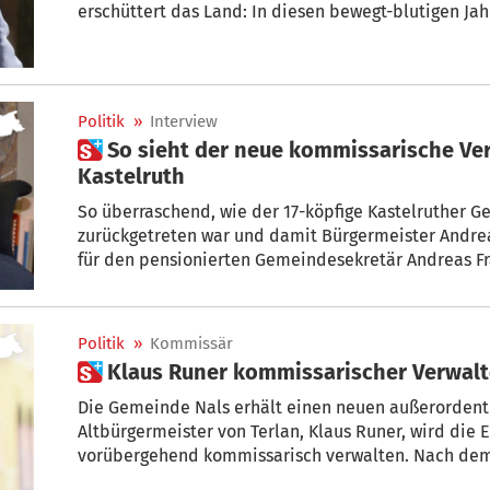
erschüttert das Land: In diesen bewegt-blutigen Ja
Leiter der Kriminalpolizei in Bozen – und maßgebli
Verbrechen beteiligt. In einem Buch verrät er erst
diese Zeit.
Politik
»
Interview
 So sieht der neue kommissarische Verwalter seinen Job in
Kastelruth
So überraschend, wie der 17-köpfige Kastelruther Gemeinderat am Donnerstag
zurückgetreten war und damit Bürgermeister Andreas
für den pensionierten Gemeindesekretär Andreas Fr
Landeshauptmanns mit der Frage, ob er als kommiss
im November in Kastelruth einspringen würde. Fraccaro sagte zu und wurde gestern von
der Landesregierung ernannt. + von Benno Zöggeler
Politik
»
Kommissär
 Klaus Runer kommissarischer Verwalt
Die Gemeinde Nals erhält einen neuen außerordent
Altbürgermeister von Terlan, Klaus Runer, wird die
vorübergehend kommissarisch verwalten. Nach dem
Landesregierung in der vergangenen Woche hat L