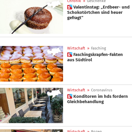
Chronik
»
Geschenke
 Valentinstag: „Erdbeer- und
Schokotörtchen sind heuer
gefragt“
Wirtschaft
»
Fasching
 Faschingskrapfen-Fakten
aus Südtirol
Wirtschaft
»
Coronavirus
 Konditoren im hds fordern
Gleichbehandlung
Wirtschaft
»
Bozen