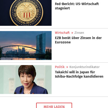
Fed-Bericht: US-Wirtschaft
stagniert
Wirtschaft
»
Zinsen
EZB berät über Zinsen in der
Eurozone
Politik
»
Konjunkturindikator
Takaichi will in Japan für
Ishiba-Nachfolge kandidieren
MEHR LADEN