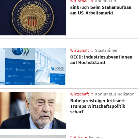
Wirtschaft
»
Konjunktur
Einbruch beim Stellenaufbau
am US-Arbeitsmarkt
Wirtschaft
»
Staatshilfen
OECD: Industriesubventionen
auf Höchststand
Wirtschaft
»
Konjunkturindikator
Nobelpreisträger kritisiert
Trumps Wirtschaftspolitik
scharf
Politik
»
Energie