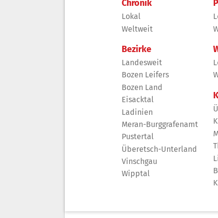
Chronik
P
Lokal
L
Weltweit
W
Bezirke
W
Landesweit
L
Bozen Leifers
W
Bozen Land
K
Eisacktal
Ü
Ladinien
K
Meran-Burggrafenamt
M
Pustertal
T
Überetsch-Unterland
L
Vinschgau
B
Wipptal
K