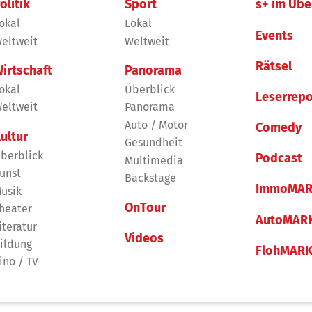
olitik
Sport
s+ im Übe
okal
Lokal
Events
eltweit
Weltweit
Rätsel
irtschaft
Panorama
okal
Überblick
Leserrepo
eltweit
Panorama
Auto / Motor
Comedy
ultur
Gesundheit
berblick
Podcast
Multimedia
unst
Backstage
ImmoMAR
usik
OnTour
heater
AutoMAR
iteratur
Videos
ildung
FlohMAR
ino / TV