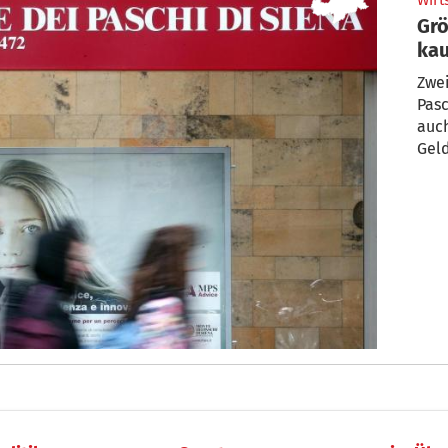
Wirt
Grö
ka
Zwe
Pasc
auch
Geld