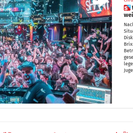
Chro
 Wie geht es mit dem Club Max
wei
Nach
Situ
Disk
Brix
Betr
gese
lege
Juge