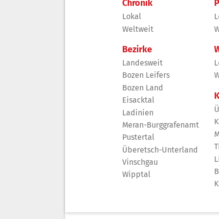
Chronik
P
Lokal
L
Weltweit
W
Bezirke
W
Landesweit
L
Bozen Leifers
W
Bozen Land
K
Eisacktal
Ü
Ladinien
K
Meran-Burggrafenamt
M
Pustertal
T
Überetsch-Unterland
L
Vinschgau
B
Wipptal
K