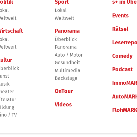
olitik
Sport
s+ im Übe
okal
Lokal
Events
eltweit
Weltweit
Rätsel
irtschaft
Panorama
okal
Überblick
Leserrepo
eltweit
Panorama
Auto / Motor
Comedy
ultur
Gesundheit
berblick
Podcast
Multimedia
unst
Backstage
ImmoMAR
usik
OnTour
heater
AutoMAR
iteratur
Videos
ildung
FlohMAR
ino / TV