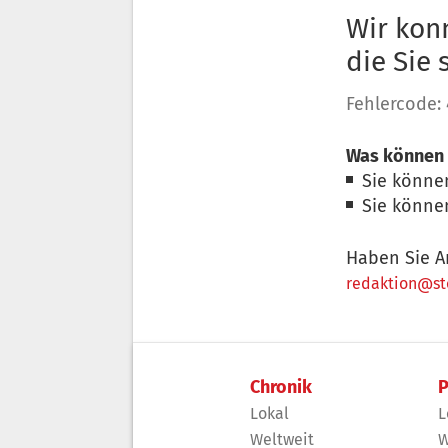
Wir konn
die Sie
Fehlercode:
Was können 
Sie könne
Sie könne
Haben Sie A
redaktion@sto
Chronik
P
Lokal
L
Weltweit
W