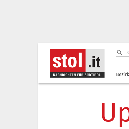
Bezir
Up