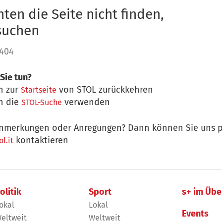
ten die Seite nicht finden,
 suchen
 404
Sie tun?
n zur
von STOL zurückkehren
Startseite
n die
verwenden
STOL-Suche
nmerkungen oder Anregungen? Dann können Sie uns p
kontaktieren
l.it
olitik
Sport
s+ im Übe
okal
Lokal
Events
eltweit
Weltweit