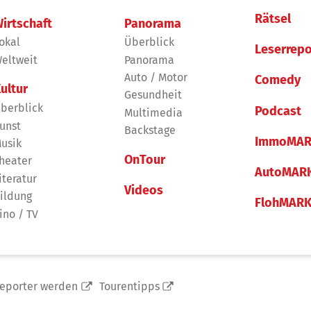
Rätsel
irtschaft
Panorama
okal
Überblick
Leserrepo
eltweit
Panorama
Auto / Motor
Comedy
ultur
Gesundheit
berblick
Podcast
Multimedia
unst
Backstage
ImmoMAR
usik
OnTour
heater
AutoMAR
iteratur
Videos
ildung
FlohMAR
ino / TV
reporter werden
Tourentipps