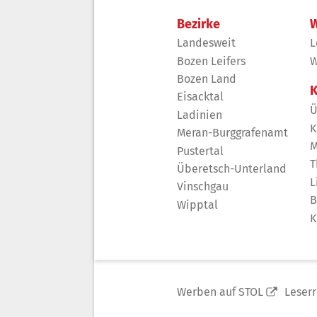
Bezirke
W
Landesweit
L
Bozen Leifers
W
Bozen Land
K
Eisacktal
Ü
Ladinien
K
Meran-Burggrafenamt
M
Pustertal
T
Überetsch-Unterland
L
Vinschgau
B
Wipptal
K
Werben auf STOL
Leser