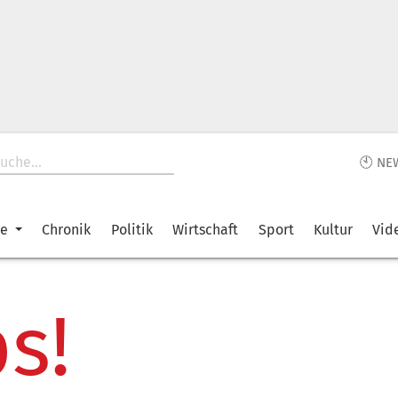
🕙 NE
ke
Chronik
Politik
Wirtschaft
Sport
Kultur
Vid
s!