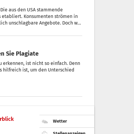
y. Die aus den USA stammende
ns etabliert. Konsumenten strömen in
tlich unschlagbare Angebote. Doch wer
“ und wie Konsumenten Jahr für Jahr in
en Sie Plagiate
u erkennen, ist nicht so einfach. Denn
s hilfreich ist, um den Unterschied
rblick
Wetter
Stellenanzeigen