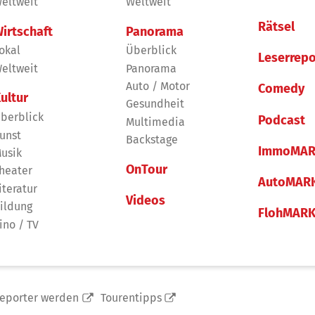
eltweit
Weltweit
Rätsel
irtschaft
Panorama
okal
Überblick
Leserrepo
eltweit
Panorama
Auto / Motor
Comedy
ultur
Gesundheit
berblick
Podcast
Multimedia
unst
Backstage
ImmoMAR
usik
OnTour
heater
AutoMAR
iteratur
Videos
ildung
FlohMAR
ino / TV
reporter werden
Tourentipps