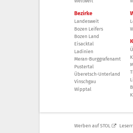
Weltweit
W
Bezirke
W
Landesweit
L
Bozen Leifers
W
Bozen Land
K
Eisacktal
Ü
Ladinien
K
Meran-Burggrafenamt
M
Pustertal
T
Überetsch-Unterland
L
Vinschgau
B
Wipptal
K
Werben auf STOL
Leser