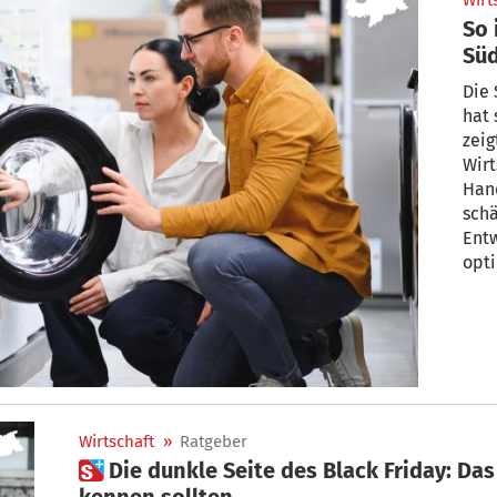
Wirt
So 
Süd
Die 
hat 
zeig
Wirt
Han
schä
Entw
opti
Wirtschaft
»
Ratgeber
 Die dunkle Seite des Black Friday: Das sind die Tricks, die Sie
kennen sollten