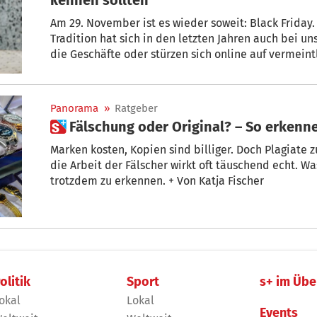
Am 29. November ist es wieder soweit: Black Frida
Tradition hat sich in den letzten Jahren auch bei u
die Geschäfte oder stürzen sich online auf vermein
profitiert wirklich von den „besten Deals des Jahres
die gleiche Falle tappen...
Panorama
»
Ratgeber
 Fälschung oder Original? – So erkenn
Marken kosten, Kopien sind billiger. Doch Plagiate z
die Arbeit der Fälscher wirkt oft täuschend echt. Wa
trotzdem zu erkennen. + Von Katja Fischer
olitik
Sport
s+ im Übe
okal
Lokal
Events