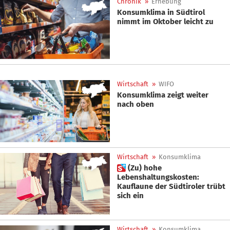
Chronik
»
Erhebung
Konsumklima in Südtirol
nimmt im Oktober leicht zu
Wirtschaft
»
WIFO
Konsumklima zeigt weiter
nach oben
Wirtschaft
»
Konsumklima
 (Zu) hohe
Lebenshaltungskosten:
Kauflaune der Südtiroler trübt
sich ein
Wirtschaft
»
Konsumklima