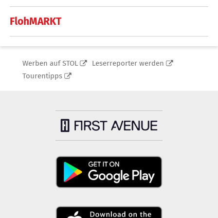
FlohMARKT
Werben auf STOL
Leserreporter werden
Tourentipps