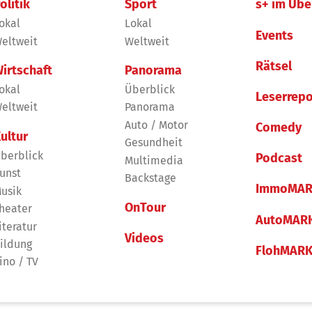
olitik
Sport
s+ im Übe
okal
Lokal
Events
eltweit
Weltweit
Rätsel
irtschaft
Panorama
okal
Überblick
Leserrepo
eltweit
Panorama
Auto / Motor
Comedy
ultur
Gesundheit
berblick
Podcast
Multimedia
unst
Backstage
ImmoMAR
usik
OnTour
heater
AutoMAR
iteratur
Videos
ildung
FlohMAR
ino / TV