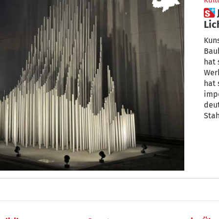
Kult
 Julia Bornefeld und ihr in
Lic
Kuns
Bauk
hat 
Werke 
hat sie in Düsseld
imposantes
deut
Stah
„Kon