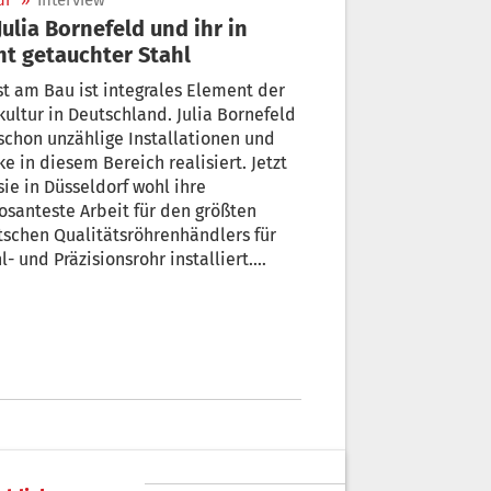
ur
»
Interview
ht getauchter Stahl
t am Bau ist integrales Element der
ultur in Deutschland. Julia Bornefeld
schon unzählige Installationen und
in diesem Bereich realisiert. Jetzt
orf wohl ihre
te Arbeit für den größten
schen Qualitätsröhrenhändlers für
l- und Präzisionsrohr installiert.
tinuität im Wandel“ heißt das Werk.