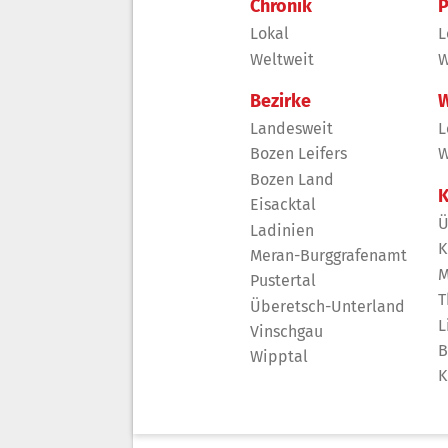
Chronik
P
Lokal
L
Weltweit
W
Bezirke
W
Landesweit
L
Bozen Leifers
W
Bozen Land
K
Eisacktal
Ü
Ladinien
K
Meran-Burggrafenamt
M
Pustertal
T
Überetsch-Unterland
L
Vinschgau
B
Wipptal
K