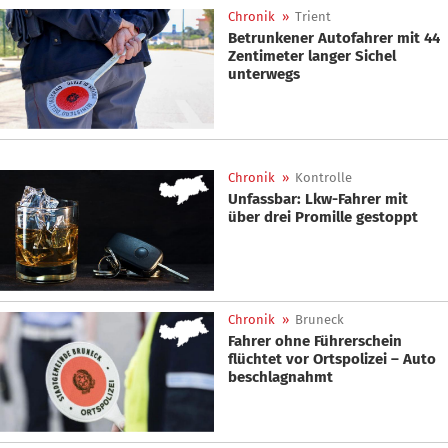
Chronik
»
Trient
Betrunkener Autofahrer mit 44
Zentimeter langer Sichel
unterwegs
Chronik
»
Kontrolle
Unfassbar: Lkw-Fahrer mit
über drei Promille gestoppt
Chronik
»
Bruneck
Fahrer ohne Führerschein
flüchtet vor Ortspolizei – Auto
beschlagnahmt