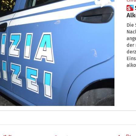
Chro
 Sterzing: Polizei zeigt
Alk
Die 
Nac
angehalt
der
derz
Ein
alko