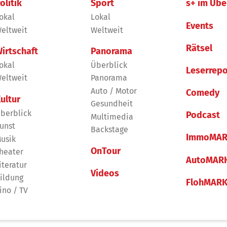
olitik
Sport
s+ im Übe
okal
Lokal
Events
eltweit
Weltweit
Rätsel
irtschaft
Panorama
okal
Überblick
Leserrepo
eltweit
Panorama
Auto / Motor
Comedy
ultur
Gesundheit
berblick
Podcast
Multimedia
unst
Backstage
ImmoMAR
usik
OnTour
heater
AutoMAR
iteratur
Videos
ildung
FlohMAR
ino / TV