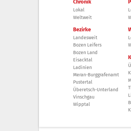
Chronik
P
Lokal
L
Weltweit
W
Bezirke
W
Landesweit
L
Bozen Leifers
W
Bozen Land
K
Eisacktal
Ü
Ladinien
K
Meran-Burggrafenamt
M
Pustertal
T
Überetsch-Unterland
L
Vinschgau
B
Wipptal
K