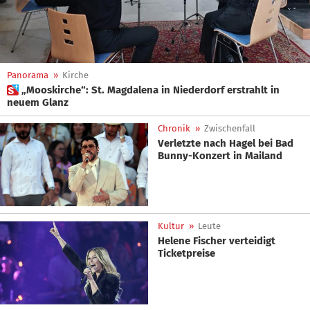
Panorama
»
Kirche
 „Mooskirche“: St. Magdalena in Niederdorf erstrahlt in
neuem Glanz
Chronik
»
Zwischenfall
Verletzte nach Hagel bei Bad
Bunny-Konzert in Mailand
Kultur
»
Leute
Helene Fischer verteidigt
Ticketpreise