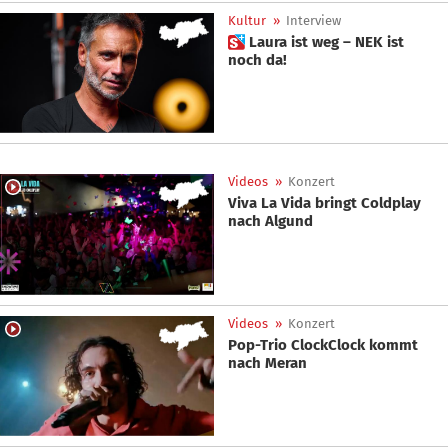
Kultur
»
Interview
 Laura ist weg – NEK ist
noch da!
Videos
»
Konzert
Viva La Vida bringt Coldplay
nach Algund
Videos
»
Konzert
Pop-Trio ClockClock kommt
nach Meran