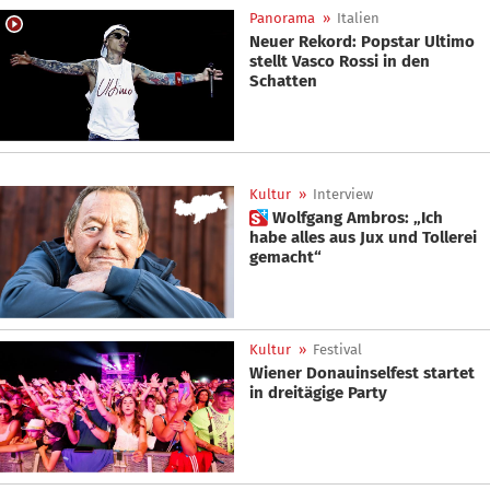
Panorama
»
Italien
Neuer Rekord: Popstar Ultimo
stellt Vasco Rossi in den
Schatten
Kultur
»
Interview
 Wolfgang Ambros: „Ich
habe alles aus Jux und Tollerei
gemacht“
Kultur
»
Festival
Wiener Donauinselfest startet
in dreitägige Party