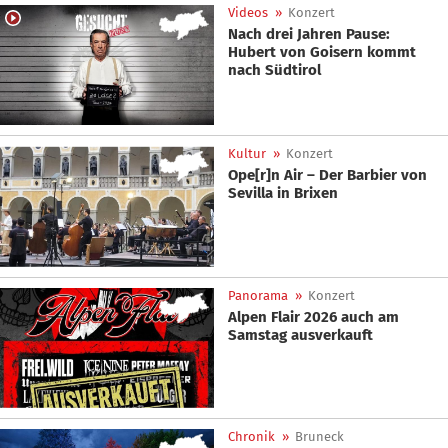
Videos
»
Konzert
Nach drei Jahren Pause:
Hubert von Goisern kommt
nach Südtirol
Kultur
»
Konzert
Ope[r]n Air – Der Barbier von
Sevilla in Brixen
Panorama
»
Konzert
Alpen Flair 2026 auch am
Samstag ausverkauft
Chronik
»
Bruneck