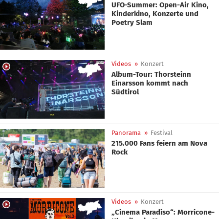
UFO-Summer: Open-Air Kino,
Kinderkino, Konzerte und
Poetry Slam
Videos
»
Konzert
Album-Tour: Thorsteinn
Einarsson kommt nach
Südtirol
Panorama
»
Festival
215.000 Fans feiern am Nova
Rock
Videos
»
Konzert
„Cinema Paradiso“: Morricone-