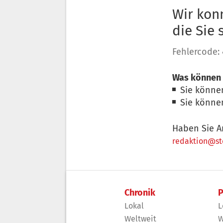
Wir konn
die Sie
Fehlercode:
Was können 
Sie könne
Sie könne
Haben Sie A
redaktion@sto
Chronik
P
Lokal
L
Weltweit
W