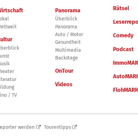
Rätsel
irtschaft
Panorama
okal
Überblick
Leserrepo
eltweit
Panorama
Auto / Motor
Comedy
ultur
Gesundheit
berblick
Podcast
Multimedia
unst
Backstage
ImmoMAR
usik
OnTour
heater
AutoMAR
iteratur
Videos
ildung
FlohMAR
ino / TV
reporter werden
Tourentipps