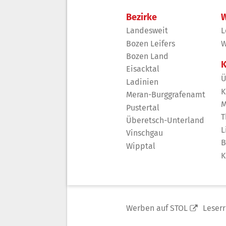
Bezirke
W
Landesweit
L
Bozen Leifers
W
Bozen Land
K
Eisacktal
Ü
Ladinien
K
Meran-Burggrafenamt
M
Pustertal
T
Überetsch-Unterland
L
Vinschgau
B
Wipptal
K
Werben auf STOL
Leser