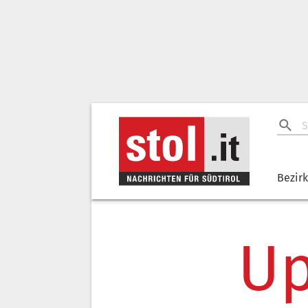
Bezir
Up