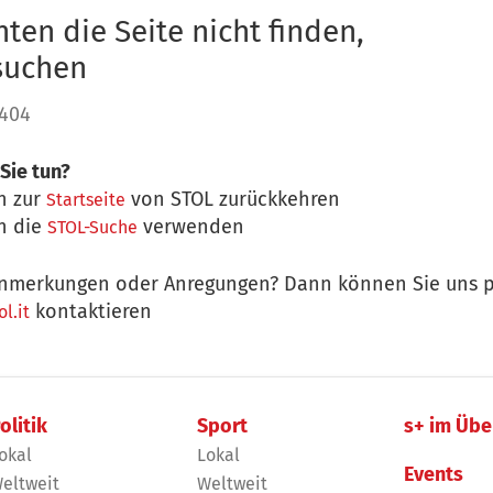
ten die Seite nicht finden,
 suchen
 404
Sie tun?
n zur
von STOL zurückkehren
Startseite
n die
verwenden
STOL-Suche
nmerkungen oder Anregungen? Dann können Sie uns p
kontaktieren
l.it
olitik
Sport
s+ im Übe
okal
Lokal
Events
eltweit
Weltweit