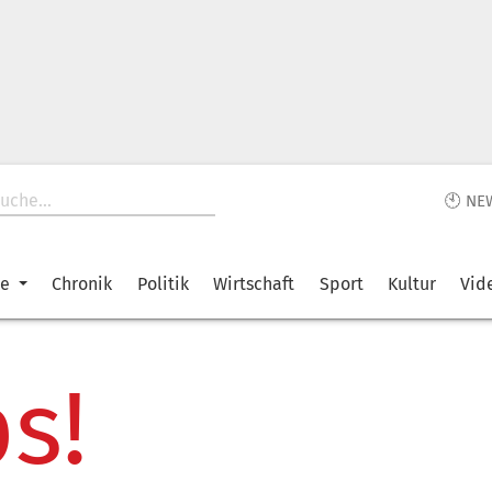
🕙 NE
ke
Chronik
Politik
Wirtschaft
Sport
Kultur
Vid
s!