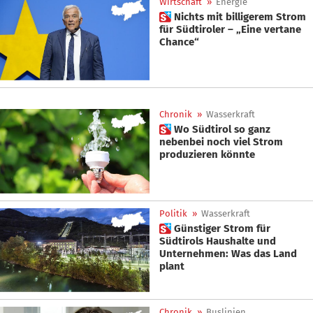
Wirtschaft
»
Energie
 Nichts mit billigerem Strom
für Südtiroler – „Eine vertane
Chance“
Chronik
»
Wasserkraft
 Wo Südtirol so ganz
nebenbei noch viel Strom
produzieren könnte
Politik
»
Wasserkraft
 Günstiger Strom für
Südtirols Haushalte und
Unternehmen: Was das Land
plant
Chronik
»
Buslinien