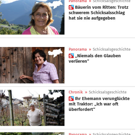
Panorama
»
Schicksalsgeschichte
 Bäuerin vom Ritten: Trotz
schwerem Schicksalsschlag
hat sie nie aufgegeben
Panorama
»
Schicksalsgeschichte
 „Niemals den Glauben
verlieren“
Chronik
»
Schicksalsgeschichte
 Ihr Ehemann verunglückte
mit Traktor: „Ich war oft
überfordert“
Panorama
»
Schicksalsgeschichte