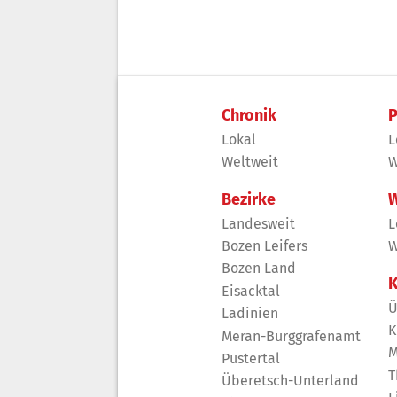
Chronik
P
Lokal
L
Weltweit
W
Bezirke
W
Landesweit
L
Bozen Leifers
W
Bozen Land
K
Eisacktal
Ü
Ladinien
K
Meran-Burggrafenamt
M
Pustertal
T
Überetsch-Unterland