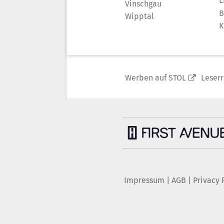
L
Vinschgau
B
Wipptal
K
Werben auf STOL
Leser
Impressum
|
AGB
|
Privacy 