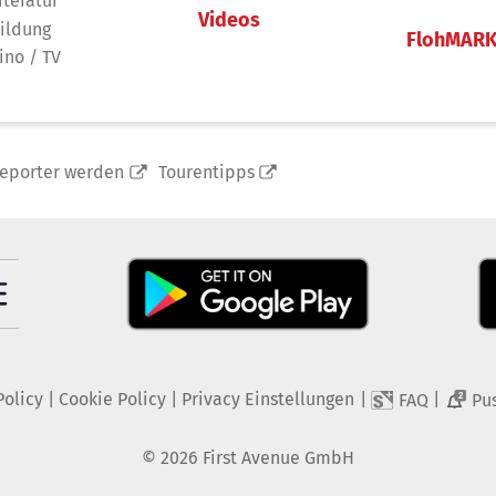
iteratur
Videos
ildung
FlohMAR
ino / TV
reporter werden
Tourentipps
Policy
|
Cookie Policy
|
Privacy Einstellungen
|
|
FAQ
Pu
2
©
2026
First Avenue GmbH