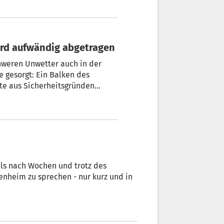
 wird aufwändig abgetragen
weren Unwetter auch in der
e gesorgt: Ein Balken des
ste aus Sicherheitsgründen
eindeverwaltung mehrere
en nicht repariert werden kann.
ruktion abzubauen und durch
als nach Wochen und trotz des
enheim zu sprechen - nur kurz und in