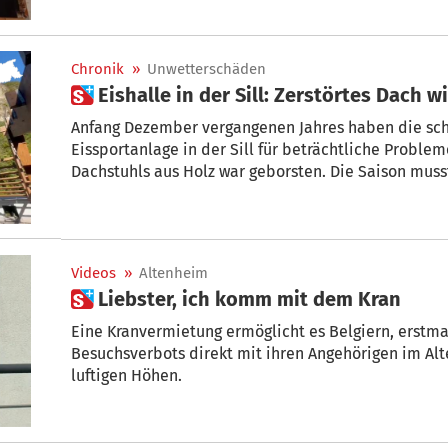
Chronik
»
Unwetterschäden
 Eishalle in der Sill: Zerstörtes Dach
Anfang Dezember vergangenen Jahres haben die sch
Eissportanlage in der Sill für beträchtliche Problem
Dachstuhls aus Holz war geborsten. Die Saison mus
frühzeitig abgebrochen werden. Nachdem die Gem
Gutachten eingeholt hatte, war klar, dass der Schad
Somit entschied man sich dazu, die gesamte Konst
eine neue zu ersetzen.
Videos
»
Altenheim
 Liebster, ich komm mit dem Kran
Eine Kranvermietung ermöglicht es Belgiern, erstm
Besuchsverbots direkt mit ihren Angehörigen im Alt
luftigen Höhen.