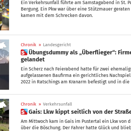
Ein Verkehrsunfall führte am Samstagabend in St. P
Bergung. Ein Pkw war über eine Stützmauer geraten
kamen mit dem Schrecken davon.
Chronik
»
Landesgericht
 Übungsdummy als „Überflieger“: Firmenchef vor Gericht
gelandet
Ein Scherz nach Feierabend hatte für zwei ehemalig
aufgelassenen Baufirma ein gerichtliches Nachspiel: Wegen einer Puppe, die sie
2022 in Ratschings am Kranarm befestigt und in di
sie am Donnerstagnachmittag in Bozen zu einer Verwa
damaliger Chef muss sich wegen Missachtung der Ar
Chronik
»
Verkehrsunfall
 Gais: Lkw kippt seitlich von der Straß
Am Mittwoch kam in Gais im Pustertal ein Lkw von d
über die Böschung. Der Fahrer hatte Glück und blieb