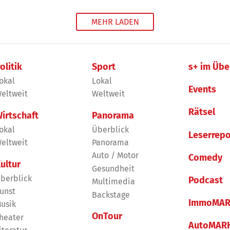
MEHR LADEN
olitik
Sport
s+ im Übe
okal
Lokal
Events
eltweit
Weltweit
Rätsel
irtschaft
Panorama
okal
Überblick
Leserrepo
eltweit
Panorama
Auto / Motor
Comedy
ultur
Gesundheit
berblick
Podcast
Multimedia
unst
Backstage
ImmoMAR
usik
OnTour
heater
AutoMAR