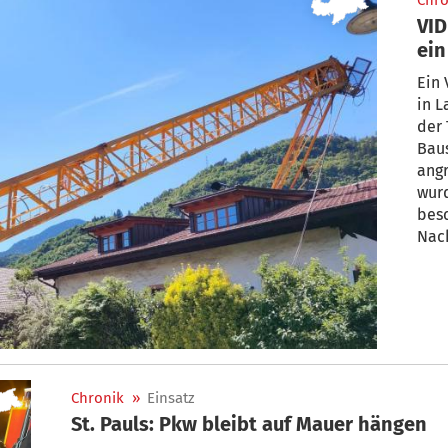
Chro
VID
ei
Ein 
in L
der 
Baus
ang
wur
besc
Nach
Chronik
»
Einsatz
St. Pauls: Pkw bleibt auf Mauer hängen