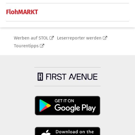
FlohMARKT
Werben auf STOL
Leserreporter werden
Tourentipps