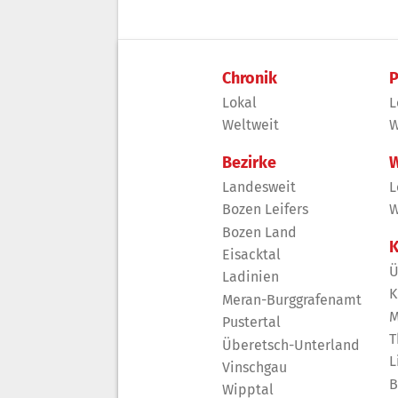
Chronik
P
Lokal
L
Weltweit
W
Bezirke
W
Landesweit
L
Bozen Leifers
W
Bozen Land
K
Eisacktal
Ü
Ladinien
K
Meran-Burggrafenamt
M
Pustertal
T
Überetsch-Unterland
L
Vinschgau
B
Wipptal