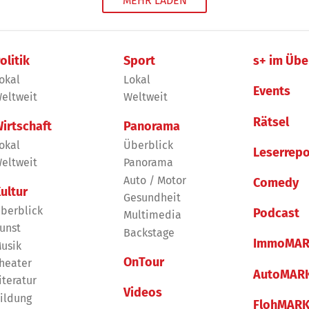
MEHR LADEN
olitik
Sport
s+ im Übe
okal
Lokal
Events
eltweit
Weltweit
Rätsel
irtschaft
Panorama
okal
Überblick
Leserrepo
eltweit
Panorama
Auto / Motor
Comedy
ultur
Gesundheit
berblick
Podcast
Multimedia
unst
Backstage
ImmoMAR
usik
OnTour
heater
AutoMAR
iteratur
Videos
ildung
FlohMAR