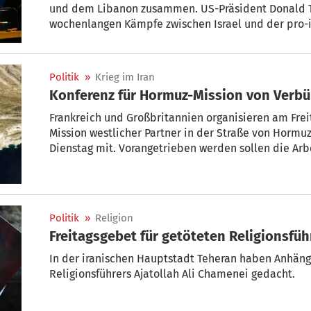
und dem Libanon zusammen. US-Präsident Donald T
wochenlangen Kämpfe zwischen Israel und der pro-i
Libanon, die eine fragile Waffenruhe zwischen den
drohen. Ein Ende der Gefechte ist zudem eine Forder
stattfindenden, von Pakistan vermittelten Friedens
Politik
»
Krieg im Iran
Konferenz für Hormuz-Mission von Verbü
Frankreich und Großbritannien organisieren am Frei
Mission westlicher Partner in der Straße von Hormu
Dienstag mit. Vorangetrieben werden sollen die Arb
unabhängigen und multinationalem Plan“ zur Sicher
nach dem Iran-Krieg, sagte ein Sprecher des britisc
Politik
»
Religion
Freitagsgebet für getöteten Religionsfü
In der iranischen Hauptstadt Teheran haben Anhäng
Religionsführers Ajatollah Ali Chamenei gedacht.