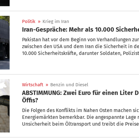
Politik
»
Krieg im Iran
Iran-Gespräche: Mehr als 10.000 Sicherh
Pakistan hat vor dem Beginn von Verhandlungen zur 
zwischen den USA und dem Iran die Sicherheit in de
10.000 Sicherheitskräfte, darunter Soldaten, Polizi
Einheiten wurden Behördenvertretern zufolge in Isl
Regierungsviertel und die diplomatische Zone wurd
Wirtschaft
»
Benzin und Diesel
ABSTIMMUNG: Zwei Euro für einen Liter Di
Öffis?
Die Folgen des Konflikts im Nahen Osten machen s
Energiemärkten bemerkbar. Die angespannte Lage ru
Unsicherheit beim Öltransport und treibt die Preise
inzwischen auch in Europa aus: Treibstoffe könnten