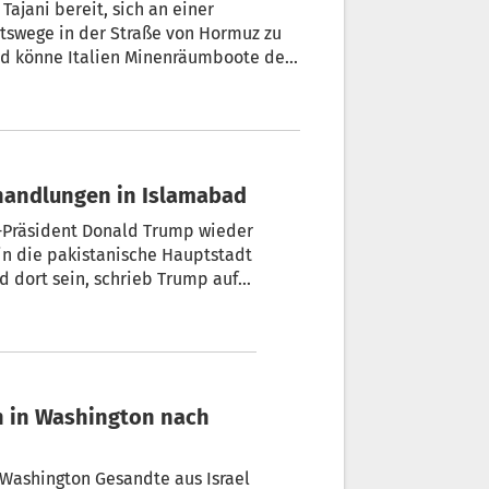
Tajani bereit, sich an einer
rtswege in der Straße von Hormuz zu
nd könne Italien Minenräumboote der
men einer Mission der Europäischen
te Tajani bei einer Veranstaltung in
handlungen in Islamabad
S-Präsident Donald Trump wieder
in die pakistanische Hauptstadt
 dort sein, schrieb Trump auf
ne zu machen. Gleichzeitig
en in Washington nach
Washington Gesandte aus Israel