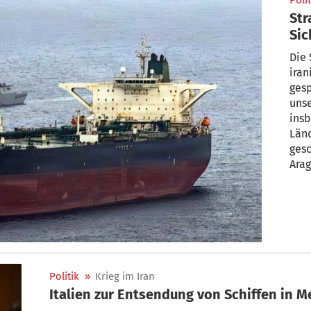
Polit
Str
Sic
Die 
iran
gesp
unse
insb
Länd
gesc
Ara
Tref
Delh
Politik
»
Krieg im Iran
Italien zur Entsendung von Schiffen in 