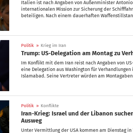
Italien ist nach Angaben von Außenminister Antonio 
internationalen Mission zur Sicherung der Schifffah
beteiligen. Nach einem dauerhaften Waffenstillsta
eigenen Marine sowie weitere Kriegsschiffe im Rah
Union oder der Vereinten Nationen entsenden, erklär
Turin am Mittwoch.
Politik
»
Krieg im Iran
Trump: US-Delegation am Montag zu Ver
Im Konflikt mit dem Iran reist nach Angaben von U
eine Delegation aus Washington für Verhandlungen 
Islamabad. Seine Vertreter würden am Montagabend
der Plattform Truth Social, ohne Angaben zur Zeitzo
drohte er mit weiteren Angriffen.
Politik
»
Konflikte
Iran-Krieg: Israel und der Libanon such
Ausweg
Unter Vermittlung der USA kommen am Dienstag in 