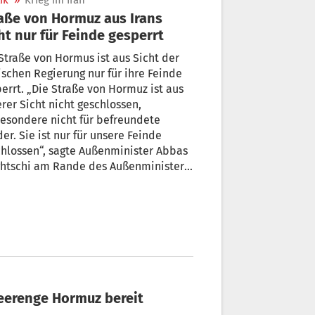
ik
»
Krieg im Iran
aße von Hormuz aus Irans
ht nur für Feinde gesperrt
Straße von Hormus ist aus Sicht der
ischen Regierung nur für ihre Feinde
errt. „Die Straße von Hormuz ist aus
rer Sicht nicht geschlossen,
esondere nicht für befreundete
er. Sie ist nur für unsere Feinde
hlossen“, sagte Außenminister Abbas
ghtschi am Rande des Außenminister-
fens der Brics-Staatengruppe in Neu-
i.
Meerenge Hormuz bereit