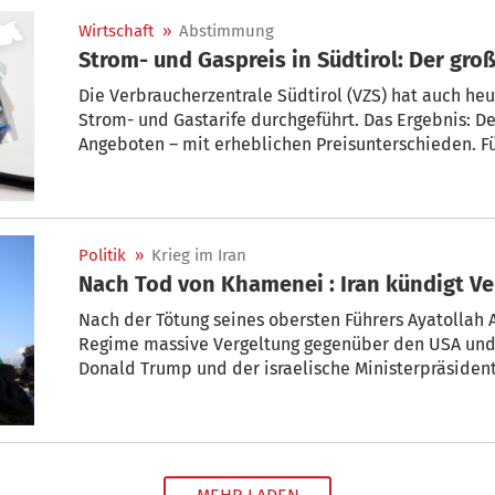
Wirtschaft
»
Abstimmung
Strom- und Gaspreis in Südtirol: Der gro
Die Verbraucherzentrale Südtirol (VZS) hat auch he
Strom- und Gastarife durchgeführt. Das Ergebnis: Der
Angeboten – mit erheblichen Preisunterschieden. F
Entscheidung erschweren, eröffnet aber zugleich Ei
Politik
»
Krieg im Iran
Nach Tod von Khamenei : Iran kündigt Ve
Nach der Tötung seines obersten Führers Ayatollah 
Regime massive Vergeltung gegenüber den USA und 
Donald Trump und der israelische Ministerpräsiden
„rote Linie überschritten“, sagte der iranische Par
Sonntag im Staatsfernsehen. Dafür würden sie beza
Khameneis fortsetzen, unterstrich Qalibaf.