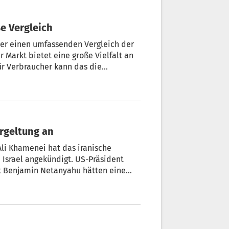
ße Vergleich
uer einen umfassenden Vergleich der
 Markt bietet eine große Vielfalt an
ür Verbraucher kann das die
nsparmöglichkeiten.
rgeltung an
Ali Khamenei hat das iranische
Israel angekündigt. US-Präsident
t Benjamin Netanyahu hätten eine
lamentspräsident Baqer Qalibaf am
hlen. Der Iran werde den Weg