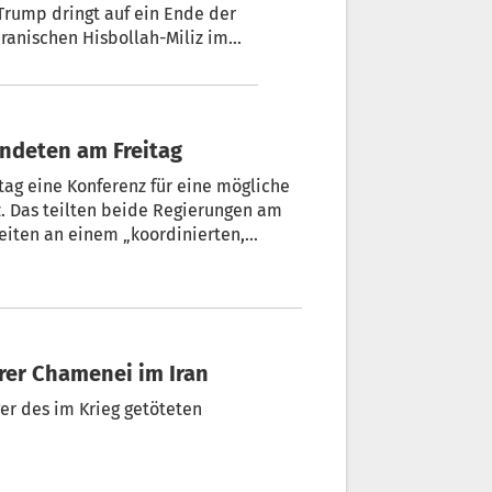
rump dringt auf ein Ende der
ranischen Hisbollah-Miliz im
 USA und dem Iran zu gefährden
ung des Iran in den parallel
gesprächen.
ndeten am Freitag
tag eine Konferenz für eine mögliche
z. Das teilten beide Regierungen am
eiten an einem „koordinierten,
ung der internationalen Schifffahrt
hen Premierministers Keir Starmer.
hrer Chamenei im Iran
er des im Krieg getöteten