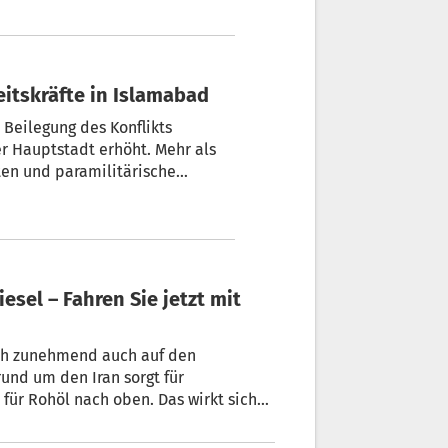
eitskräfte in Islamabad
Beilegung des Konflikts
r Hauptstadt erhöht. Mehr als
sten und paramilitärische
amabad stationiert. Das
en abgeriegelt.
esel – Fahren Sie jetzt mit
ich zunehmend auch auf den
nd um den Iran sorgt für
 für Rohöl nach oben. Das wirkt sich
 spürbar teurer werden.