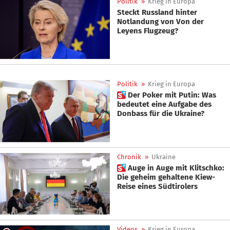
Politik
»
Krieg in Europa
Steckt Russland hinter
Notlandung von Von der
Leyens Flugzeug?
Politik
»
Krieg in Europa
 Der Poker mit Putin: Was
bedeutet eine Aufgabe des
Donbass für die Ukraine?
Chronik
»
Ukraine
 Auge in Auge mit Klitschko:
Die geheim gehaltene Kiew-
Reise eines Südtirolers
Videos
»
Krieg in Europa