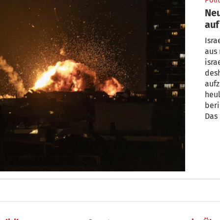
Polit
Neu
auf
Isra
aus 
isra
desh
aufz
heu
beri
Das 
Beru
kein
Rake
nied
Rake