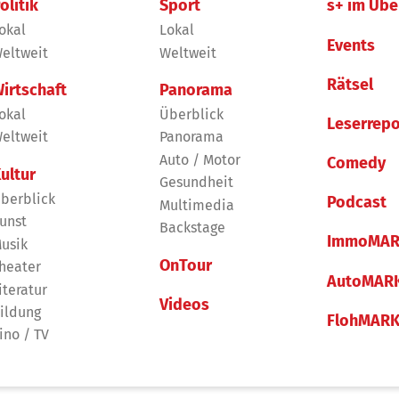
olitik
Sport
s+ im Übe
okal
Lokal
Events
eltweit
Weltweit
Rätsel
irtschaft
Panorama
okal
Überblick
Leserrepo
eltweit
Panorama
Auto / Motor
Comedy
ultur
Gesundheit
berblick
Podcast
Multimedia
unst
Backstage
ImmoMAR
usik
OnTour
heater
AutoMAR
iteratur
Videos
ildung
FlohMAR
ino / TV