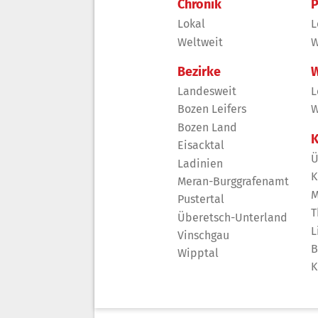
Chronik
P
Lokal
L
Weltweit
W
Bezirke
W
Landesweit
L
Bozen Leifers
W
Bozen Land
K
Eisacktal
Ü
Ladinien
K
Meran-Burggrafenamt
M
Pustertal
T
Überetsch-Unterland
L
Vinschgau
B
Wipptal
K