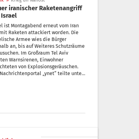
ik
»
Krieg un Nahost
er iranischer Raketenangriff
 Israel
el ist Montagabend erneut vom Iran
mit Raketen attackiert worden. Die
elische Armee wies die Bürger
alb an, bis auf Weiteres Schutzräume
usuchen. Im Großraum Tel Aviv
lten Warnsirenen, Einwohner
chteten von Explosionsgeräuschen.
Nachrichtenportal „ynet“ teilte unter
fung auf Rettungskräfte mit, es gebe
e Berichte über Verletzte. Eine
te sei offenbar in offenem Gelände
ergegangen. Es war der erste
tenangriff seit Stunden.