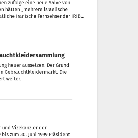
hen zufolge eine neue Salve von
en hätten „mehrere israelische
tliche iranische Fernsehsender IRIB
abe anfliegende iranische Raketen
m vorherigen iranischen Angriff war
rden.
brauchtkleidersammlung
ung heuer aussetzen. Der Grund
en Gebrauchtkleidermarkt. Die
rt weiter.
r und Vizekanzler der
bis zum 30. Juni 1999 Präsident