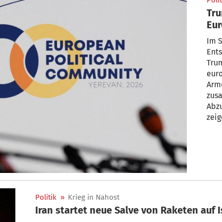
Polit
Tr
Eur
Im S
Ent
Trum
eur
Arm
zus
Abz
zeig
NATO
Auße
der 
Geme
Gene
Woge
Politik
»
Krieg in Nahost
Iran startet neue Salve von Raketen auf I