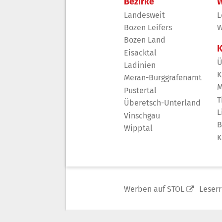
Bezirke
W
Landesweit
L
Bozen Leifers
W
Bozen Land
K
Eisacktal
Ü
Ladinien
K
Meran-Burggrafenamt
M
Pustertal
T
Überetsch-Unterland
L
Vinschgau
B
Wipptal
K
Werben auf STOL
Leser