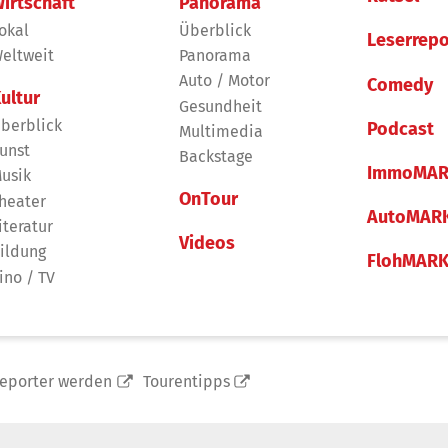
irtschaft
Panorama
okal
Überblick
Leserrepo
eltweit
Panorama
Auto / Motor
Comedy
ultur
Gesundheit
berblick
Podcast
Multimedia
unst
Backstage
ImmoMAR
usik
OnTour
heater
AutoMAR
iteratur
Videos
ildung
FlohMAR
ino / TV
reporter werden
Tourentipps