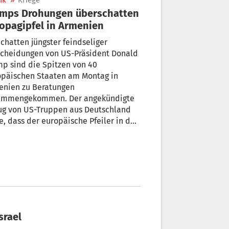
ik
»
Kriege
umps Drohungen überschatten
opagipfel in Armenien
chatten jüngster feindseliger
scheidungen von US-Präsident Donald
p sind die Spitzen von 40
opäischen Staaten am Montag in
enien zu Beratungen
ammengekommen. Der angekündigte
ug von US-Truppen aus Deutschland
e, dass der europäische Pfeiler in der
 gestärkt werden müsse, sagte EU-
nbeauftragte Kaja Kallas beim Gipfel
Europäischen Politischen
inschaft (EPG) in Jerewan. NATO-
ralsekretär Mark Rutte versuchte die
n zu glätten.
srael