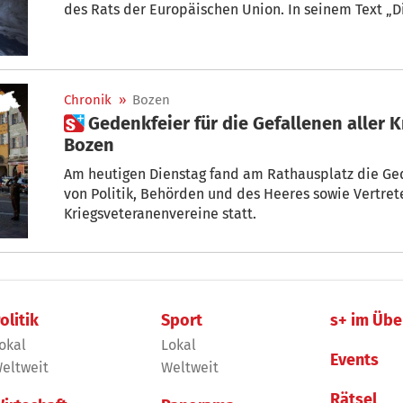
des Rats der Europäischen Union. In seinem Text „D
sich“ analysiert Fischer die zahlreichen Probleme, die auf unserem Planeten
vorherrschen. Hier seine Analyse. + Von Joschka Fisc
Chronik
»
Bozen
 Gedenkfeier für die Gefallenen aller Kriege am Rathausplatz in
Bozen
Am heutigen Dienstag fand am Rathausplatz die Ged
von Politik, Behörden und des Heeres sowie Vertret
Kriegsveteranenvereine statt.
olitik
Sport
s+ im Übe
okal
Lokal
Events
eltweit
Weltweit
Rätsel