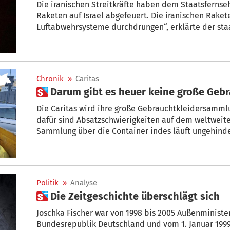
Die iranischen Streitkräfte haben dem Staatsfernse
Raketen auf Israel abgefeuert. Die iranischen Raket
Luftabwehrsysteme durchdrungen“, erklärte der staa
Dienstagfrüh. Die israelische Armee erklärte, sie h
geortet und arbeite daran, sie abzufangen. Bei eine
bereits ein Gebäude im Norden Israels getroffen wo
Chronik
»
Caritas
 Darum gibt es heuer keine große Ge
Die Caritas wird ihre große Gebrauchtkleidersamml
dafür sind Absatzschwierigkeiten auf dem weltweit
Sammlung über die Container indes läuft ungehinde
Politik
»
Analyse
 Die Zeitgeschichte überschlägt sich
Joschka Fischer war von 1998 bis 2005 Außenministe
Bundesrepublik Deutschland und vom 1. Januar 1999 