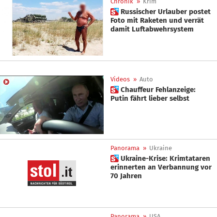
Chronik
»
Krim
 Russischer Urlauber postet
Foto mit Raketen und verrät
damit Luftabwehrsystem
Videos
»
Auto
 Chauf­feur Fehlanzeige:
Putin fährt lieber selbst
Panorama
»
Ukraine
 Ukraine-Krise: Krimtataren
erinnerten an Verbannung vor
70 Jahren
Panorama
»
USA