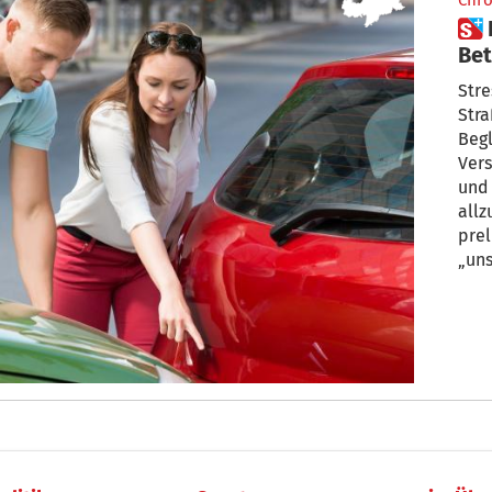
Chro
 Blechschaden? So nutzen
Bet
Stre
Str
Begl
Vers
und so ih
all
prel
„uns