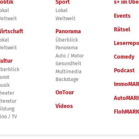
olitik
Sport
s+ im Übe
okal
Lokal
Events
eltweit
Weltweit
Rätsel
irtschaft
Panorama
okal
Überblick
Leserrepo
eltweit
Panorama
Auto / Motor
Comedy
ultur
Gesundheit
berblick
Podcast
Multimedia
unst
Backstage
ImmoMAR
usik
OnTour
heater
AutoMAR
iteratur
Videos
ildung
FlohMAR
ino / TV