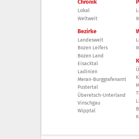
Chronik
P
Lokal
L
Weltweit
W
Bezirke
W
Landesweit
L
Bozen Leifers
W
Bozen Land
K
Eisacktal
Ü
Ladinien
K
Meran-Burggrafenamt
M
Pustertal
T
Überetsch-Unterland
L
Vinschgau
B
Wipptal
K