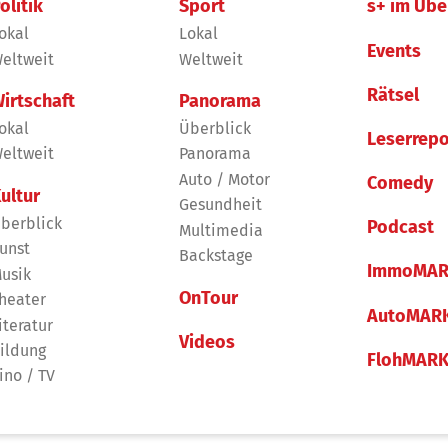
olitik
Sport
s+ im Übe
okal
Lokal
Events
eltweit
Weltweit
Rätsel
irtschaft
Panorama
okal
Überblick
Leserrepo
eltweit
Panorama
Auto / Motor
Comedy
ultur
Gesundheit
berblick
Podcast
Multimedia
unst
Backstage
ImmoMAR
usik
OnTour
heater
AutoMAR
iteratur
Videos
ildung
FlohMAR
ino / TV