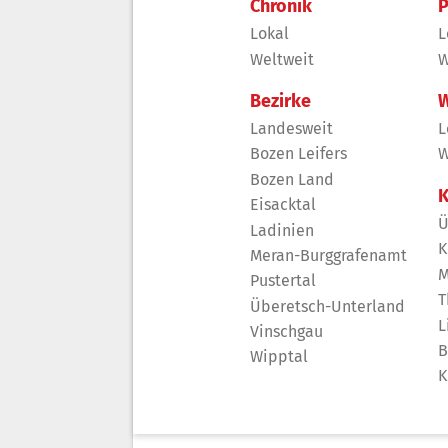
Chronik
P
Lokal
L
Weltweit
W
Bezirke
W
Landesweit
L
Bozen Leifers
W
Bozen Land
K
Eisacktal
Ü
Ladinien
K
Meran-Burggrafenamt
M
Pustertal
T
Überetsch-Unterland
L
Vinschgau
B
Wipptal
K