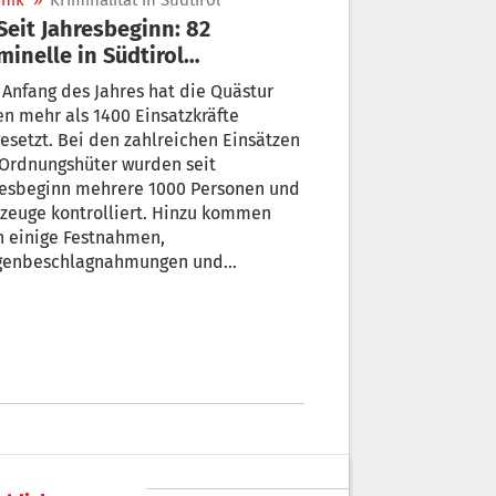
nik
»
Kriminalität in Südtirol
minelle in Südtirol
stgenommen
 Anfang des Jahres hat die Quästur
n mehr als 1400 Einsatzkräfte
esetzt. Bei den zahlreichen Einsätzen
 Ordnungshüter wurden seit
resbeginn mehrere 1000 Personen und
zeuge kontrolliert. Hinzu kommen
h einige Festnahmen,
genbeschlagnahmungen und
eisungsanträge illegaler
wanderer.