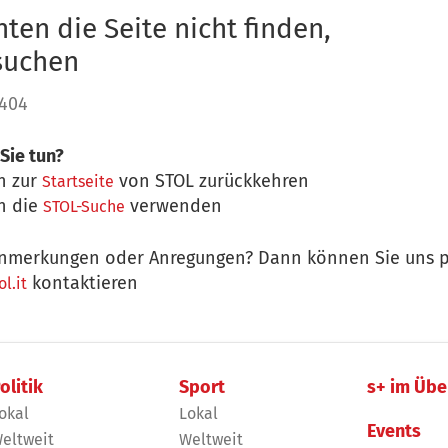
ten die Seite nicht finden,
 suchen
 404
Sie tun?
n zur
von STOL zurückkehren
Startseite
n die
verwenden
STOL-Suche
nmerkungen oder Anregungen? Dann können Sie uns p
kontaktieren
l.it
olitik
Sport
s+ im Übe
okal
Lokal
Events
eltweit
Weltweit