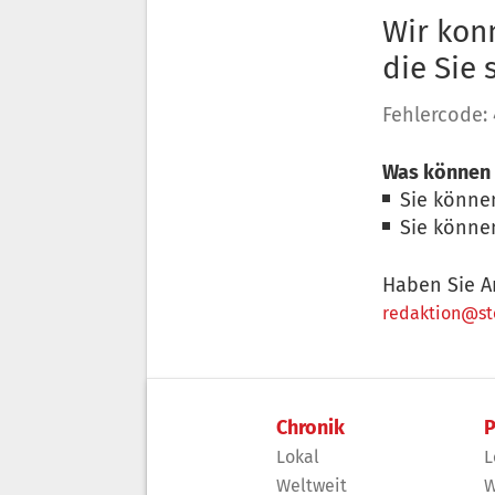
Wir konn
die Sie
Fehlercode:
Was können 
Sie könne
Sie könne
Haben Sie A
redaktion@sto
Chronik
P
Lokal
L
Weltweit
W