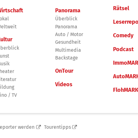
Rätsel
irtschaft
Panorama
okal
Überblick
Leserrepo
eltweit
Panorama
Auto / Motor
Comedy
ultur
Gesundheit
berblick
Podcast
Multimedia
unst
Backstage
ImmoMAR
usik
OnTour
heater
AutoMAR
iteratur
Videos
ildung
FlohMAR
ino / TV
reporter werden
Tourentipps