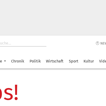
🕙 NE
ke
Chronik
Politik
Wirtschaft
Sport
Kultur
Vid
s!