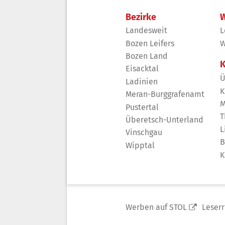
Bezirke
W
Landesweit
L
Bozen Leifers
W
Bozen Land
K
Eisacktal
Ü
Ladinien
K
Meran-Burggrafenamt
M
Pustertal
T
Überetsch-Unterland
L
Vinschgau
B
Wipptal
K
Werben auf STOL
Leser