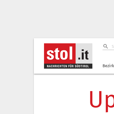
Bezir
Up