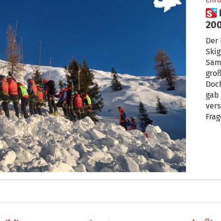
Chro
 Lawineneinsatz in Meran
200
kö
Der
Skig
Sams
groß
Doch
gab
vers
Frag
kön