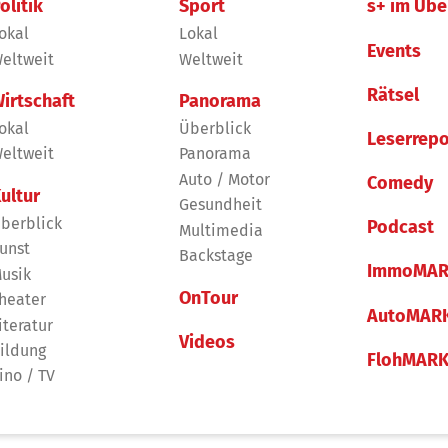
olitik
Sport
s+ im Übe
okal
Lokal
Events
eltweit
Weltweit
Rätsel
irtschaft
Panorama
okal
Überblick
Leserrepo
eltweit
Panorama
Auto / Motor
Comedy
ultur
Gesundheit
berblick
Podcast
Multimedia
unst
Backstage
ImmoMAR
usik
OnTour
heater
AutoMAR
iteratur
Videos
ildung
FlohMAR
ino / TV