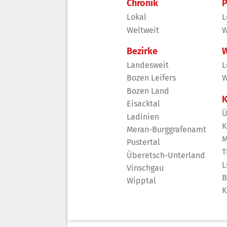
Chronik
P
Lokal
L
Weltweit
W
Bezirke
W
Landesweit
L
Bozen Leifers
W
Bozen Land
K
Eisacktal
Ü
Ladinien
K
Meran-Burggrafenamt
M
Pustertal
T
Überetsch-Unterland
L
Vinschgau
B
Wipptal
K