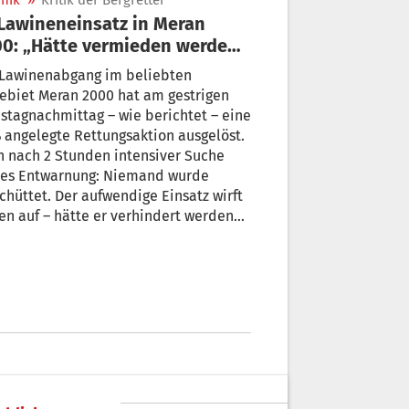
nik
»
Kritik der Bergretter
0: „Hätte vermieden werden
nnen“
 Lawinenabgang im beliebten
ebiet Meran 2000 hat am gestrigen
tagnachmittag – wie berichtet – eine
 angelegte Rettungsaktion ausgelöst.
 nach 2 Stunden intensiver Suche
 es Entwarnung: Niemand wurde
chüttet. Der aufwendige Einsatz wirft
en auf – hätte er verhindert werden
nen?