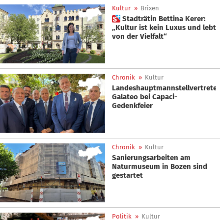
Kultur
»
Brixen
 Stadträtin Bettina Kerer:
„Kultur ist kein Luxus und lebt
von der Vielfalt“
Chronik
»
Kultur
Landeshauptmannstellvertreter
Galateo bei Capaci-
Gedenkfeier
Chronik
»
Kultur
Sanierungsarbeiten am
Naturmuseum in Bozen sind
gestartet
Politik
»
Kultur