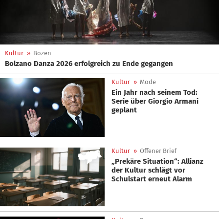
Kultur
»
Bozen
Bolzano Danza 2026 erfolgreich zu Ende gegangen
Kultur
»
Mode
Ein Jahr nach seinem Tod:
Serie über Giorgio Armani
geplant
Kultur
»
Offener Brief
„Prekäre Situation“: Allianz
der Kultur schlägt vor
Schulstart erneut Alarm