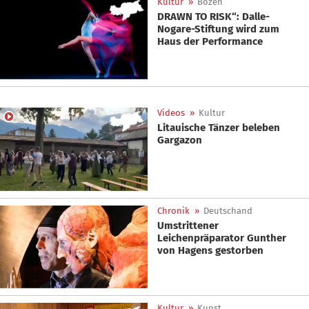
Kultur
»
Bozen
DRAWN TO RISK“: Dalle-
Nogare-Stiftung wird zum
Haus der Performance
Videos
»
Kultur
Litauische Tänzer beleben
Gargazon
Chronik
»
Deutschand
Umstrittener
Leichenpräparator Gunther
von Hagens gestorben
Kultur
»
Kunst